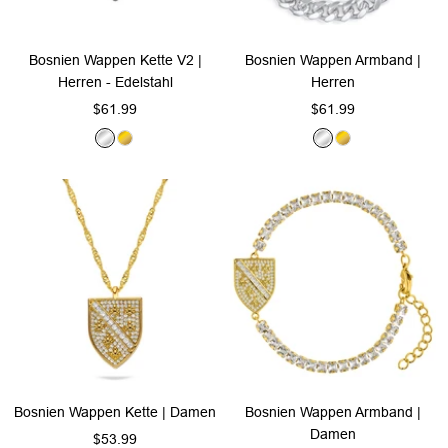
Bosnien Wappen Kette V2 |
Bosnien Wappen Armband |
Herren - Edelstahl
Herren
Angebotspreis
Angebotspreis
$61.99
$61.99
S
G
S
G
i
o
i
o
l
l
l
l
b
d
b
d
e
e
r
r
Bosnien Wappen Kette | Damen
Bosnien Wappen Armband |
Damen
Angebotspreis
$53.99