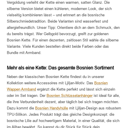
Vergoldung verleiht der Kette einen warmen, satten Glanz. Die
silberne Version bietet einen kühleren, modernen Look, der sich
vielseitig kombinieren lässt – und erinnert an die bosnische
Silberschmiedetradition. Beide Varianten sind wasserfest und
allergiefreundlich. Unser Tipp: Orientiere dich an dem Schmuck, den
du bereits trägst. Wer Gelbgold bevorzugt, greift zur goldenen
Bosnien Kette. Für einen dezenten, zeitlosen Stil wähle die silberne
Variante. Viele Kunden bestellen direkt beide Farben oder das
Bundle mit Armband.
Mehr als eine Kette: Das gesamte Bosnien Sortiment
Neben der klassischen Bosnien Kette findest du in unserer
Kollektion weitere Accessoires mit Ljiljan-Motiv. Das
Bosnien
Wappen Armband
ergänzt die Kette perfekt und lässt sich einzeln
oder im Set tragen. Der
Bosnien Schlüsselanhänger
ist ideal für alle,
die ihre Verbundenheit dezent, aber täglich bei sich tragen möchten.
Dazu kommt die
Bosnien Handyhülle
mit Ljiljan-Design aus robustem
TPU-Silikon. Jedes Produkt trägt das gleiche Designkonzept: die
bosnische Lilie auf hochwertigem Material, in einer Qualität, die sich
im Alltag bewährt. So kannst du dir Stück für Stück dein