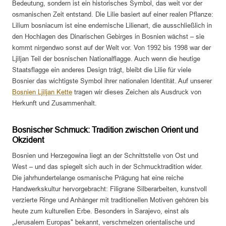
Bedeutung, sondern ist ein historisches Symbol, das weit vor der
osmanischen Zeit entstand. Die Lilie basiert auf einer realen Pflanze:
Lilium bosniacum ist eine endemische Lilienart, die ausschließlich in
den Hochlagen des Dinarischen Gebirges in Bosnien wächst – sie
kommt nirgendwo sonst auf der Welt vor. Von 1992 bis 1998 war der
Ljiljan Teil der bosnischen Nationalflagge. Auch wenn die heutige
Staatsflagge ein anderes Design trägt, bleibt die Lilie für viele
Bosnier das wichtigste Symbol ihrer nationalen Identität. Auf unserer
Bosnien Ljiljan Kette
tragen wir dieses Zeichen als Ausdruck von
Herkunft und Zusammenhalt.
Bosnischer Schmuck: Tradition zwischen Orient und
Okzident
Bosnien und Herzegowina liegt an der Schnittstelle von Ost und
West – und das spiegelt sich auch in der Schmucktradition wider.
Die jahrhundertelange osmanische Prägung hat eine reiche
Handwerkskultur hervorgebracht: Filigrane Silberarbeiten, kunstvoll
verzierte Ringe und Anhänger mit traditionellen Motiven gehören bis
heute zum kulturellen Erbe. Besonders in Sarajevo, einst als
„Jerusalem Europas" bekannt, verschmelzen orientalische und