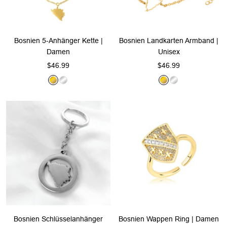
Bosnien 5-Anhänger Kette |
Bosnien Landkarten Armband |
Damen
Unisex
Angebotspreis
Angebotspreis
$46.99
$46.99
G
S
G
S
o
i
o
i
l
l
l
l
d
b
d
b
e
e
r
r
Bosnien Schlüsselanhänger
Bosnien Wappen Ring | Damen