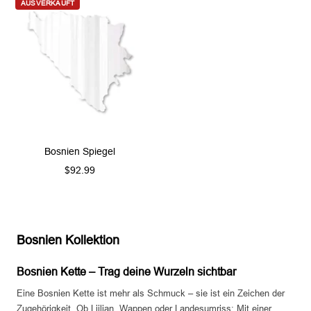
AUSVERKAUFT
b
d
b
e
e
r
r
Bosnien Spiegel
Angebotspreis
$92.99
Bosnien Kollektion
Bosnien Kette – Trag deine Wurzeln sichtbar
Eine Bosnien Kette ist mehr als Schmuck – sie ist ein Zeichen der
Zugehörigkeit. Ob Ljiljan, Wappen oder Landesumriss: Mit einer