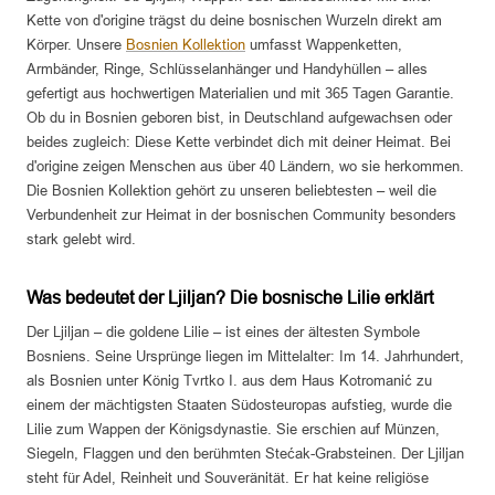
Kette von d'origine trägst du deine bosnischen Wurzeln direkt am
Körper. Unsere
Bosnien Kollektion
umfasst Wappenketten,
Armbänder, Ringe, Schlüsselanhänger und Handyhüllen – alles
gefertigt aus hochwertigen Materialien und mit 365 Tagen Garantie.
Ob du in Bosnien geboren bist, in Deutschland aufgewachsen oder
beides zugleich: Diese Kette verbindet dich mit deiner Heimat. Bei
d'origine zeigen Menschen aus über 40 Ländern, wo sie herkommen.
Die Bosnien Kollektion gehört zu unseren beliebtesten – weil die
Verbundenheit zur Heimat in der bosnischen Community besonders
stark gelebt wird.
Was bedeutet der Ljiljan? Die bosnische Lilie erklärt
Der Ljiljan – die goldene Lilie – ist eines der ältesten Symbole
Bosniens. Seine Ursprünge liegen im Mittelalter: Im 14. Jahrhundert,
als Bosnien unter König Tvrtko I. aus dem Haus Kotromanić zu
einem der mächtigsten Staaten Südosteuropas aufstieg, wurde die
Lilie zum Wappen der Königsdynastie. Sie erschien auf Münzen,
Siegeln, Flaggen und den berühmten Stećak-Grabsteinen. Der Ljiljan
steht für Adel, Reinheit und Souveränität. Er hat keine religiöse