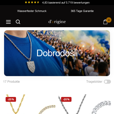
4,83
basierend auf
5.719
bewertungen
Direkt
Wasserfester Schmuck
365 Tage Garantie
zum
d'origine
0
Inhalt
Navigation
Dobrodošli
Tragebilder
17 Produkte
-20%
-20%