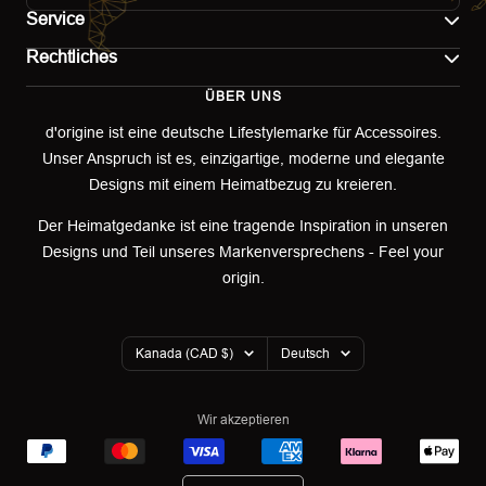
Service
Rechtliches
Kontakt
ÜBER UNS
Impressum
Versand
d'origine ist eine deutsche Lifestylemarke für Accessoires.
Unser Anspruch ist es, einzigartige, moderne und elegante
AGB
Retoure & Umtausch
Designs mit einem Heimatbezug zu kreieren.
Datenschutzerklärung
Retourenportal
Der Heimatgedanke ist eine tragende Inspiration in unseren
Designs und Teil unseres Markenversprechens - Feel your
Widerrufsbelehrung
origin.
Garantieerklärung
Land/Region
Sprache
Cookies
Kanada (CAD $)
Deutsch
Wir akzeptieren