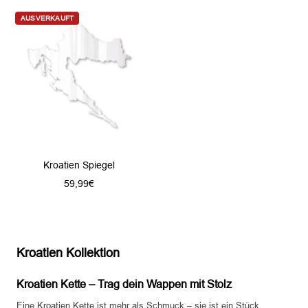
l
AUSVERKAUFT
b
e
r
Kroatien Spiegel
Angebotspreis
59,99€
Kroatien Kollektion
Kroatien Kette – Trag dein Wappen mit Stolz
Eine Kroatien Kette ist mehr als Schmuck – sie ist ein Stück