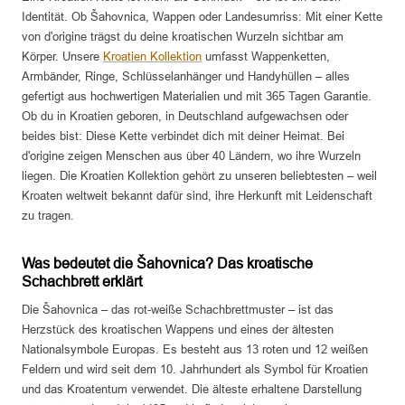
Identität. Ob Šahovnica, Wappen oder Landesumriss: Mit einer Kette
von d'origine trägst du deine kroatischen Wurzeln sichtbar am
Körper. Unsere
Kroatien Kollektion
umfasst Wappenketten,
Armbänder, Ringe, Schlüsselanhänger und Handyhüllen – alles
gefertigt aus hochwertigen Materialien und mit 365 Tagen Garantie.
Ob du in Kroatien geboren, in Deutschland aufgewachsen oder
beides bist: Diese Kette verbindet dich mit deiner Heimat. Bei
d'origine zeigen Menschen aus über 40 Ländern, wo ihre Wurzeln
liegen. Die Kroatien Kollektion gehört zu unseren beliebtesten – weil
Kroaten weltweit bekannt dafür sind, ihre Herkunft mit Leidenschaft
zu tragen.
Was bedeutet die Šahovnica? Das kroatische
Schachbrett erklärt
Die Šahovnica – das rot-weiße Schachbrettmuster – ist das
Herzstück des kroatischen Wappens und eines der ältesten
Nationalsymbole Europas. Es besteht aus 13 roten und 12 weißen
Feldern und wird seit dem 10. Jahrhundert als Symbol für Kroatien
und das Kroatentum verwendet. Die älteste erhaltene Darstellung