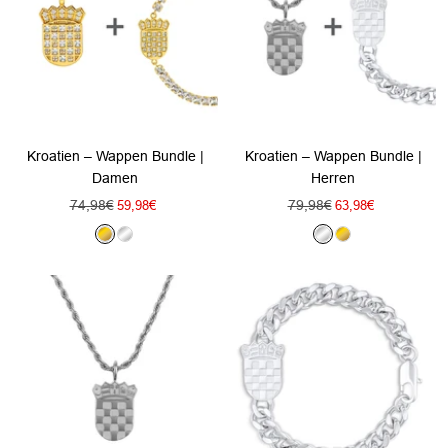
Kroatien – Wappen Bundle |
Kroatien – Wappen Bundle |
Damen
Herren
Regulärer
Regulärer
74,98€
Angebotspreis
79,98€
Angebotspreis
59,98€
63,98€
Preis
Preis
G
S
S
G
o
i
i
o
l
l
l
l
d
b
b
d
e
e
r
r