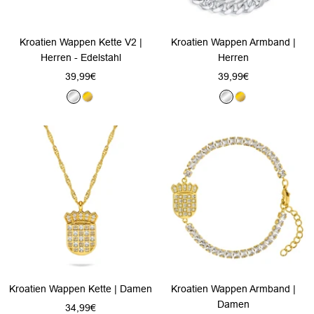
Kroatien Wappen Kette V2 |
Kroatien Wappen Armband |
Herren - Edelstahl
Herren
Angebotspreis
Angebotspreis
39,99€
39,99€
S
G
S
G
i
o
i
o
l
l
l
l
b
d
b
d
e
e
r
r
Kroatien Wappen Kette | Damen
Kroatien Wappen Armband |
Damen
Angebotspreis
34,99€