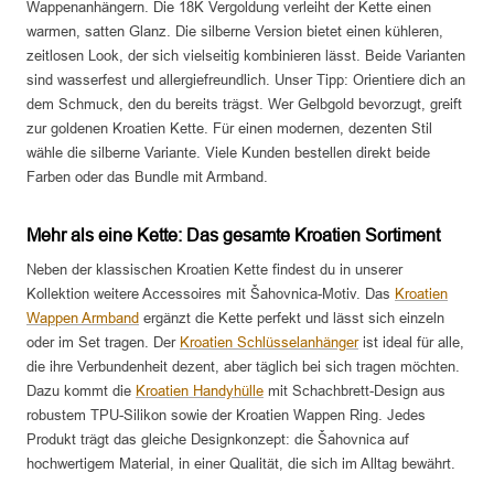
Wappenanhängern. Die 18K Vergoldung verleiht der Kette einen
warmen, satten Glanz. Die silberne Version bietet einen kühleren,
zeitlosen Look, der sich vielseitig kombinieren lässt. Beide Varianten
sind wasserfest und allergiefreundlich. Unser Tipp: Orientiere dich an
dem Schmuck, den du bereits trägst. Wer Gelbgold bevorzugt, greift
zur goldenen Kroatien Kette. Für einen modernen, dezenten Stil
wähle die silberne Variante. Viele Kunden bestellen direkt beide
Farben oder das Bundle mit Armband.
Mehr als eine Kette: Das gesamte Kroatien Sortiment
Neben der klassischen Kroatien Kette findest du in unserer
Kollektion weitere Accessoires mit Šahovnica-Motiv. Das
Kroatien
Wappen Armband
ergänzt die Kette perfekt und lässt sich einzeln
oder im Set tragen. Der
Kroatien Schlüsselanhänger
ist ideal für alle,
die ihre Verbundenheit dezent, aber täglich bei sich tragen möchten.
Dazu kommt die
Kroatien Handyhülle
mit Schachbrett-Design aus
robustem TPU-Silikon sowie der Kroatien Wappen Ring. Jedes
Produkt trägt das gleiche Designkonzept: die Šahovnica auf
hochwertigem Material, in einer Qualität, die sich im Alltag bewährt.