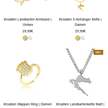
Kroatien Landkarten Armband |
Kroatien 5-Anhänger Kette |
Unisex
Damen
Angebotspreis
Angebotspreis
29,99€
29,99€
G
S
G
S
o
i
o
i
l
l
l
l
NEU
d
b
d
b
e
e
r
r
Kroatien Wappen Ring | Damen
Kroatien Landkartenkette Matt |