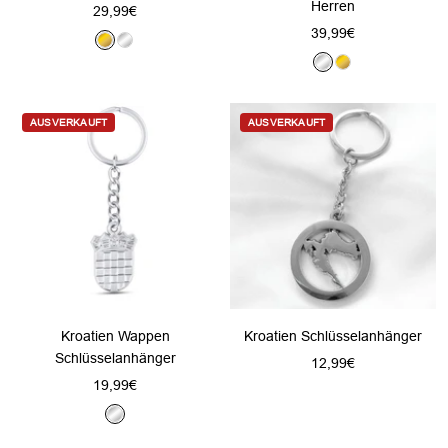
Herren
Angebotspreis
29,99€
Angebotspreis
39,99€
G
S
S
G
o
i
i
o
l
l
l
l
d
b
AUSVERKAUFT
AUSVERKAUFT
b
d
e
e
r
r
Kroatien Wappen
Kroatien Schlüsselanhänger
Schlüsselanhänger
Angebotspreis
12,99€
Angebotspreis
19,99€
S
i