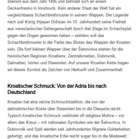
stammt aus dem Jahr 1495 und befindet sich an einem
Deckenfresko in Innsbruck. Kein anderer Staat der Welt hat ein
vergleichbares Schachbrettmuster in seinem Wappen. Der Legende
nach soll König Stjepan Držislav im 10. Jahrhundert seine Freiheit
aus venezianischer Gefangenschaft durch drei Siege im Schachspiel
gegen den Dogen gewonnen haben – seitdem soll das
Schachbrettmuster in der Farbe des Blutes das Wappen der Kroaten
sein. Die fünf kleinen Wappen über der Šahovnica stehen für die
historischen Regionen Kroatiens: Zentralkroatien, Dubrovnik,
Dalmatien, Istrien und Slawonien. Auf unserer Kroatien Kette tragen
wir dieses Symbol als Zeichen von Herkunft und Zusammenhalt.
Kroatischer Schmuck: Von der Adria bis nach
Deutschland
Kroatien hat eine reiche Schmucktradition, die von der
dalmatinischen Küste über Slawonien bis in die Diaspora reicht.
Typisch kroatischer Schmuck verbindet oft religiöse Motive – vor
allem das Kreuz – mit nationalen Symbolen wie der Šahovnica. In
Dubrovnik und Split werden seit Jahrhunderten filigrane Goldarbeiten
gefertigt, und das kroatische Erbe reicht sogar bis in die Modewelt: