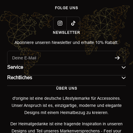
FOLGE UNS
NEWSLETTER
Abonniere unseren Newsletter und erhalte 10% Rabatt.
Deine E-Mail
Service
Rechtliches
Kontakt
ÜBER UNS
Impressum
Versand
d'origine ist eine deutsche Lifestylemarke für Accessoires.
Unser Anspruch ist es, einzigartige, moderne und elegante
AGB
Retoure & Umtausch
Designs mit einem Heimatbezug zu kreieren.
Datenschutzerklärung
Retourenportal
Der Heimatgedanke ist eine tragende Inspiration in unseren
Designs und Teil unseres Markenversprechens - Feel your
Widerrufsbelehrung