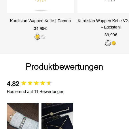
Kurdistan Wappen Kette | Damen
Kurdistan Wappen Kette V2 
- Edelstahl
Angebotspreis
34,99€
Angebotsprei
39,99€
G
S
S
G
o
i
i
o
l
l
l
l
d
b
Produktbewertungen
b
d
e
e
r
r
4.82
New content loaded
Basierend auf 11 Bewertungen