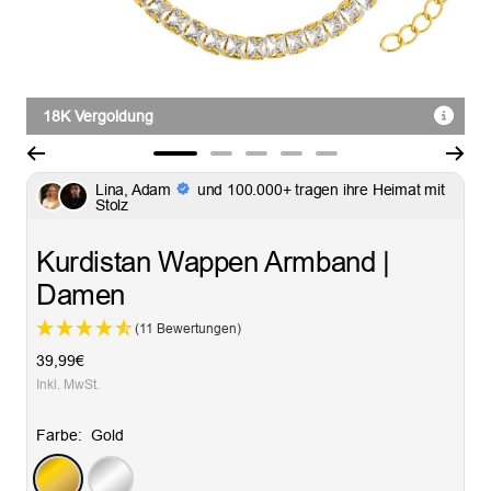
18K Vergoldung
Zur
Zur
Zur
Zur
Zur
Lina, Adam
und 100.000+ tragen ihre Heimat mit
Slide
Slide
Slide
Slide
Slide
Stolz
1
2
3
4
5
gehen
gehen
gehen
gehen
gehen
Kurdistan Wappen Armband |
Damen
(11 Bewertungen)
Angebotspreis
39,99€
Inkl. MwSt.
Farbe:
Gold
Gold
Silber