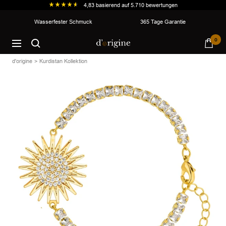
4,83
basierend auf
5.710
bewertungen
Direkt
Wasserfester Schmuck
365 Tage Garantie
zum
d'origine
0
Inhalt
Navigation
d'origine
Kurdistan Kollektion