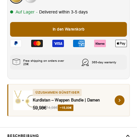
Auf Lager
-
Delivered within 3-5 days
In den Warenkorb
Free shipping on orders over
365-day warranty
25€
ZUSAMMEN GÜNSTIGER
Kurdistan – Wappen Bundle | Damen
59,98€
74,98€
−15,00€
BESCHREIBUNG