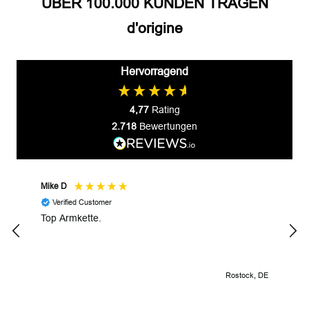
ÜBER 100.000 KUNDEN TRAGEN
d'origine
Hervorragend
4,77
Rating
2.718
Bewertungen
Mike D
Prze
Verified Customer
V
Top Armkette.
Alle
Rostock, DE