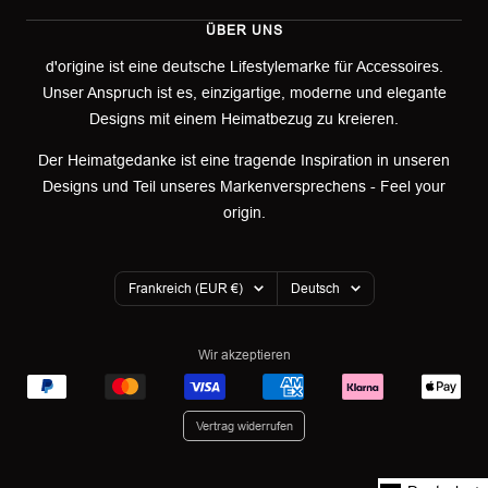
Kontakt
ÜBER UNS
Impressum
Versand
d'origine ist eine deutsche Lifestylemarke für Accessoires.
Unser Anspruch ist es, einzigartige, moderne und elegante
AGB
Retoure & Umtausch
Designs mit einem Heimatbezug zu kreieren.
Datenschutzerklärung
Retourenportal
Der Heimatgedanke ist eine tragende Inspiration in unseren
Designs und Teil unseres Markenversprechens - Feel your
Widerrufsbelehrung
origin.
Garantieerklärung
Land/Region
Sprache
Cookies
Frankreich (EUR €)
Deutsch
Wir akzeptieren
Vertrag widerrufen