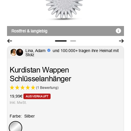
Rostfrei & langlebig
Zur
Zur
Lina, Adam
und 100.000+ tragen ihre Heimat mit
Slide
Slide
Stolz
1
2
gehen
gehen
Kurdistan Wappen
Schlüsselanhänger
(1 Bewertung)
Angebotspreis
19,99€
AUSVERKAUFT
Inkl. MwSt.
Farbe:
Silber
Silber