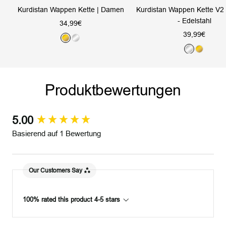
Kurdistan Wappen Kette | Damen
Kurdistan Wappen Kette V2 
- Edelstahl
Angebotspreis
34,99€
Angebotsprei
39,99€
G
S
S
G
o
i
i
o
l
l
l
l
d
b
Produktbewertungen
b
d
e
e
r
r
5.00
New content loaded
Basierend auf 1 Bewertung
Our Customers Say
100% rated this product 4-5 stars