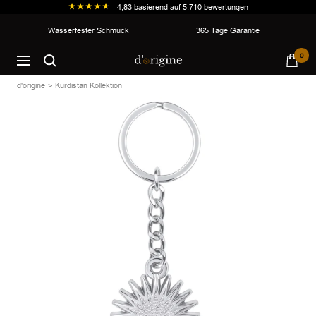
4,83
basierend auf
5.710
bewertungen
Direkt
Wasserfester Schmuck
365 Tage Garantie
zum
d'origine
0
Inhalt
Navigation
d'origine
Kurdistan Kollektion