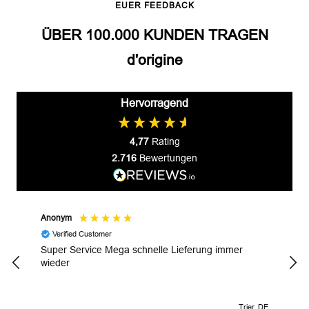
EUER FEEDBACK
ÜBER 100.000 KUNDEN TRAGEN
d'origine
Hervorragend
4,77
Rating
2.716
Bewertungen
Anonym
Gyul
Verified Customer
V
Super Service Mega schnelle Lieferung immer
Wund
wieder
Trier, DE