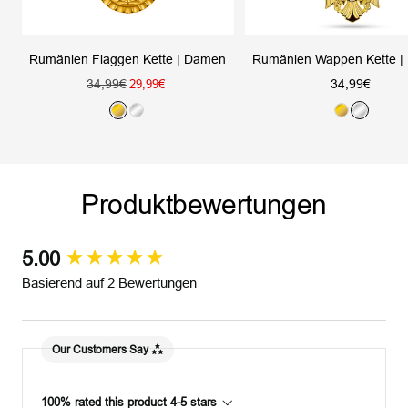
Rumänien Flaggen Kette | Damen
Rumänien Wappen Kette 
Regulärer
Angebotsprei
34,99€
Angebotspreis
34,99€
29,99€
Preis
G
S
G
S
o
i
o
i
l
l
l
l
d
b
d
b
Produktbewertungen
e
e
r
r
5.00
New content loaded
Basierend auf 2 Bewertungen
Our Customers Say
100% rated this product 4-5 stars