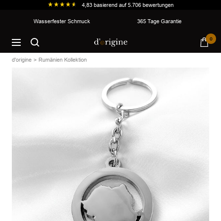
4,83
basierend auf
5.706
bewertungen
Direkt
Wasserfester Schmuck
365 Tage Garantie
zum
d'origine
0
Inhalt
Navigation
d'origine
Rumänien Kollektion