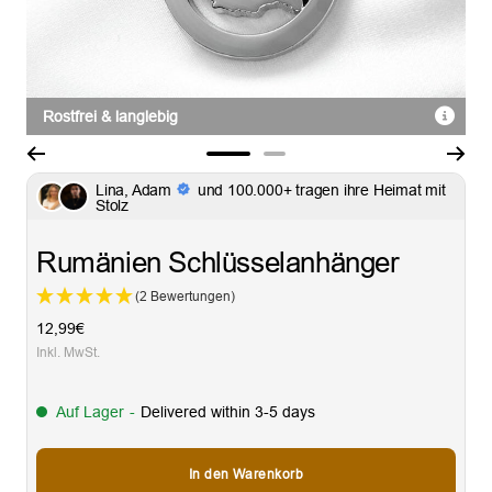
Rostfrei & langlebig
Zur
Zur
Lina, Adam
und 100.000+ tragen ihre Heimat mit
Slide
Slide
Stolz
1
2
gehen
gehen
Rumänien Schlüsselanhänger
(2 Bewertungen)
Angebotspreis
12,99€
Inkl. MwSt.
Auf Lager
-
Delivered within 3-5 days
In den Warenkorb