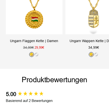
Ungarn Flaggen Kette | Damen
Ungarn Wappen Kette | 
Regulärer
Angebotsprei
34,99€
Angebotspreis
34,99€
29,99€
Preis
G
S
G
S
o
i
o
i
l
l
l
l
d
b
d
b
Produktbewertungen
e
e
r
r
5.00
New content loaded
Basierend auf 2 Bewertungen