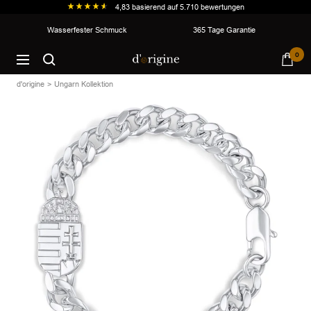
4,83
basierend auf
5.710
bewertungen
Direkt
Wasserfester Schmuck
365 Tage Garantie
zum
d'origine
0
Inhalt
Navigation
d'origine
Ungarn Kollektion