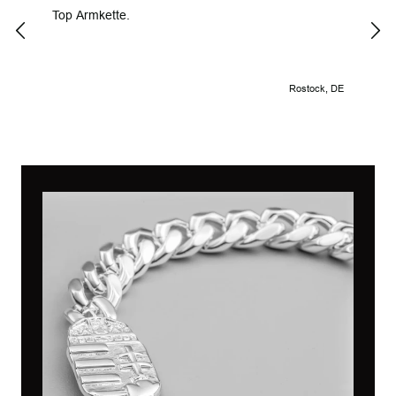
Top Armkette.
Alle
Rostock, DE