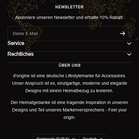
NEWSLETTER
Abonniere unseren Newsletter und erhalte 10% Rabatt.
Deine E-Mail
Service
Rechtliches
Kontakt
ÜBER UNS
Impressum
Versand
d'origine ist eine deutsche Lifestylemarke für Accessoires.
Unser Anspruch ist es, einzigartige, moderne und elegante
AGB
Retoure & Umtausch
Designs mit einem Heimatbezug zu kreieren.
Datenschutzerklärung
Retourenportal
Der Heimatgedanke ist eine tragende Inspiration in unseren
Designs und Teil unseres Markenversprechens - Feel your
Widerrufsbelehrung
origin.
Garantieerklärung
Land/Region
Sprache
Frankreich (EUR €)
Deutsch