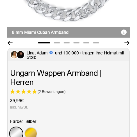
8 mm Miami Cuban Armband
Zur
Zur
Zur
Zur
Zur
Zur
Lina, Adam
und 100.000+ tragen ihre Heimat mit
Slide
Slide
Slide
Slide
Slide
Slide
Stolz
1
2
3
4
5
6
gehen
gehen
gehen
gehen
gehen
gehen
Ungarn Wappen Armband |
Herren
(2 Bewertungen)
Angebotspreis
39,99€
Inkl. MwSt.
Farbe:
Silber
Silber
Gold