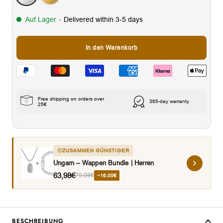
Auf Lager
-
Delivered within 3-5 days
In den Warenkorb
Free shipping on orders over
365-day warranty
25€
ZUSAMMEN GÜNSTIGER
Ungarn – Wappen Bundle | Herren
63,98€
79,98€
−16,00€
BESCHREIBUNG