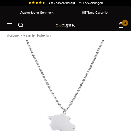
4,83
basierend auf
5.719
bewertungen
Direkt
Wasserfester Schmuck
365 Tage Garantie
zum
d'origine
0
Inhalt
Navigation
d'origine
Armenien Kollektion