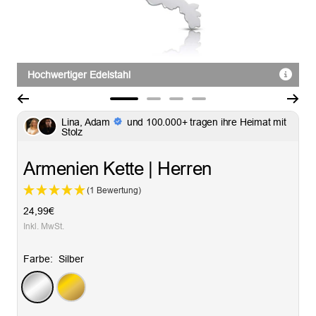
Hochwertiger Edelstahl
Zur
Zur
Zur
Zur
Lina, Adam
und 100.000+ tragen ihre Heimat mit
Slide
Slide
Slide
Slide
Stolz
1
2
3
4
gehen
gehen
gehen
gehen
Armenien Kette | Herren
(1 Bewertung)
Angebotspreis
24,99€
Inkl. MwSt.
Farbe:
Silber
Silber
Gold