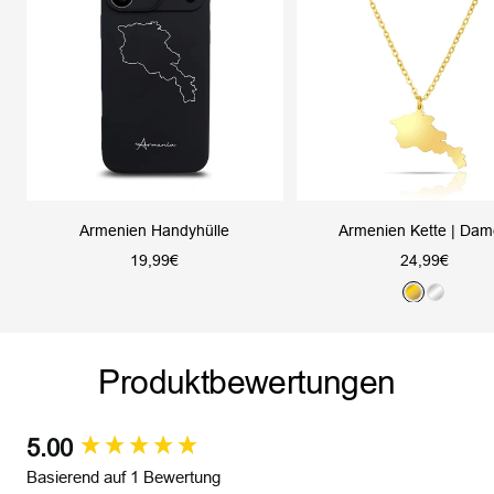
Armenien Handyhülle
Armenien Kette | Da
Angebotspreis
Angebotsprei
19,99€
24,99€
G
S
o
i
l
l
Produktbewertungen
d
b
e
r
5.00
New content loaded
Basierend auf 1 Bewertung