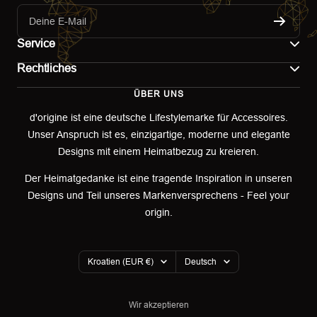
Deine E-Mail
Service
Rechtliches
Kontakt
ÜBER UNS
Impressum
Versand
d'origine ist eine deutsche Lifestylemarke für Accessoires.
Unser Anspruch ist es, einzigartige, moderne und elegante
AGB
Retoure & Umtausch
Designs mit einem Heimatbezug zu kreieren.
Datenschutzerklärung
Retourenportal
Der Heimatgedanke ist eine tragende Inspiration in unseren
Designs und Teil unseres Markenversprechens - Feel your
Widerrufsbelehrung
origin.
Garantieerklärung
Land/Region
Sprache
Cookies
Kroatien (EUR €)
Deutsch
Wir akzeptieren