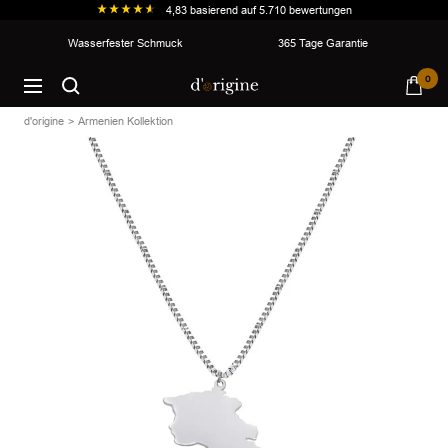
4,83
basierend auf
5.710
bewertungen
Direkt
Wasserfester Schmuck
365 Tage Garantie
zum
d'origine
0
Inhalt
Navigation
d'origine
Armenien Kollektion