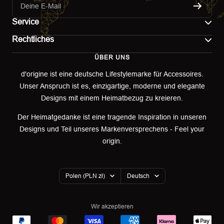
Deine E-Mail
Service
Rechtliches
Kontakt
ÜBER UNS
Impressum
Versand
d'origine ist eine deutsche Lifestylemarke für Accessoires.
Unser Anspruch ist es, einzigartige, moderne und elegante
AGB
Retoure & Umtausch
Designs mit einem Heimatbezug zu kreieren.
Datenschutzerklärung
Retourenportal
Der Heimatgedanke ist eine tragende Inspiration in unseren
Designs und Teil unseres Markenversprechens - Feel your
Widerrufsbelehrung
origin.
Garantieerklärung
Land/Region
Sprache
Cookies
Polen (PLN zł)
Deutsch
Wir akzeptieren