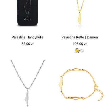
Palästina Handyhülle
Palästina Kette | Damen
Angebotspreis
Angebotspreis
85,00 zł
106,00 zł
G
S
o
i
l
l
d
b
e
r