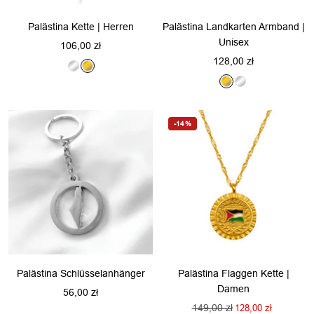
Palästina Kette | Herren
Palästina Landkarten Armband |
Unisex
Angebotspreis
106,00 zł
Angebotspreis
128,00 zł
S
G
G
S
i
o
o
i
l
l
l
l
b
d
-14%
d
b
e
e
r
r
Palästina Schlüsselanhänger
Palästina Flaggen Kette |
Damen
Angebotspreis
56,00 zł
Regulärer
149,00 zł
Angebotspreis
128,00 zł