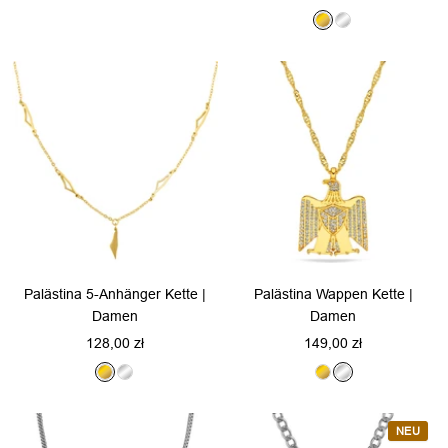
Preis
G
S
o
i
l
l
d
b
e
r
Palästina 5-Anhänger Kette |
Palästina Wappen Kette |
Damen
Damen
Angebotspreis
Angebotspreis
128,00 zł
149,00 zł
G
S
G
S
o
i
o
i
l
l
l
l
NEU