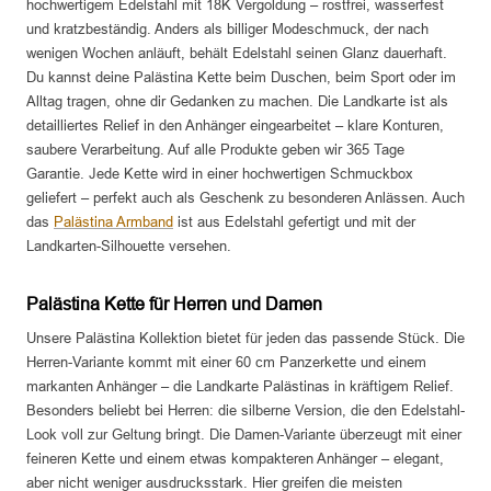
hochwertigem Edelstahl mit 18K Vergoldung – rostfrei, wasserfest
und kratzbeständig. Anders als billiger Modeschmuck, der nach
wenigen Wochen anläuft, behält Edelstahl seinen Glanz dauerhaft.
Du kannst deine Palästina Kette beim Duschen, beim Sport oder im
Alltag tragen, ohne dir Gedanken zu machen. Die Landkarte ist als
detailliertes Relief in den Anhänger eingearbeitet – klare Konturen,
saubere Verarbeitung. Auf alle Produkte geben wir 365 Tage
Garantie. Jede Kette wird in einer hochwertigen Schmuckbox
geliefert – perfekt auch als Geschenk zu besonderen Anlässen. Auch
das
Palästina Armband
ist aus Edelstahl gefertigt und mit der
Landkarten-Silhouette versehen.
Palästina Kette für Herren und Damen
Unsere Palästina Kollektion bietet für jeden das passende Stück. Die
Herren-Variante kommt mit einer 60 cm Panzerkette und einem
markanten Anhänger – die Landkarte Palästinas in kräftigem Relief.
Besonders beliebt bei Herren: die silberne Version, die den Edelstahl-
Look voll zur Geltung bringt. Die Damen-Variante überzeugt mit einer
feineren Kette und einem etwas kompakteren Anhänger – elegant,
aber nicht weniger ausdrucksstark. Hier greifen die meisten