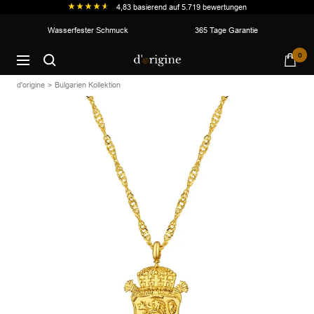
4,83
basierend auf
5.719
bewertungen
Direkt
Wasserfester Schmuck
365 Tage Garantie
zum
d'origine
0
Inhalt
Navigation
d'origine
Bulgarien Kollektion