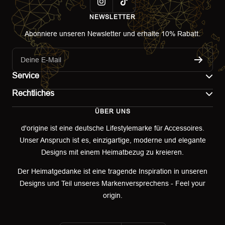
NEWSLETTER
Abonniere unseren Newsletter und erhalte 10% Rabatt.
Deine E-Mail
Service
Rechtliches
Kontakt
ÜBER UNS
Impressum
Versand
d'origine ist eine deutsche Lifestylemarke für Accessoires.
Unser Anspruch ist es, einzigartige, moderne und elegante
AGB
Retoure & Umtausch
Designs mit einem Heimatbezug zu kreieren.
Datenschutzerklärung
Retourenportal
Der Heimatgedanke ist eine tragende Inspiration in unseren
Designs und Teil unseres Markenversprechens - Feel your
Widerrufsbelehrung
origin.
Garantieerklärung