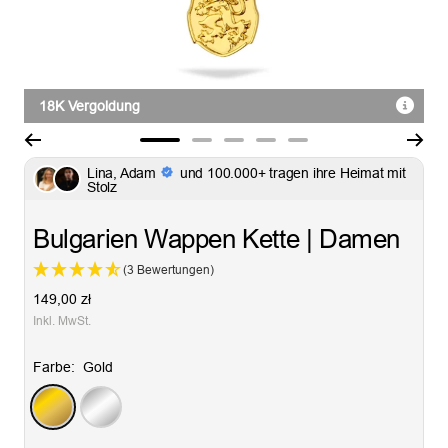
18K Vergoldung
Zur
Zur
Zur
Zur
Zur
Lina, Adam
und 100.000+ tragen ihre Heimat mit
Slide
Slide
Slide
Slide
Slide
Stolz
1
2
3
4
5
gehen
gehen
gehen
gehen
gehen
Bulgarien Wappen Kette | Damen
(3 Bewertungen)
Angebotspreis
149,00 zł
Inkl. MwSt.
Farbe:
Gold
Gold
Silber