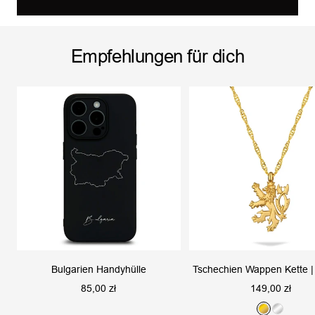
Empfehlungen für dich
Bulgarien Handyhülle
Tschechien Wappen Kette 
Angebotspreis
Angebotspreis
85,00 zł
149,00 zł
G
S