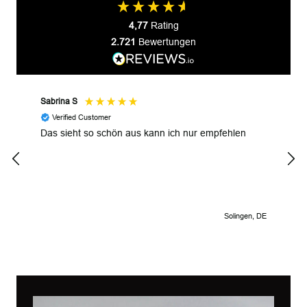
4,77
Rating
2.721
Bewertungen
Sabrina S
JP M
Verified Customer
V
Das sieht so schön aus kann ich nur empfehlen
Uniq
inte
Solingen, DE