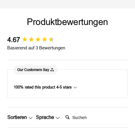
o
i
l
l
Produktbewertungen
d
b
e
r
4.67
New content loaded
Basierend auf 3 Bewertungen
Our Customers Say
100% rated this product 4-5 stars
Suchen:
Sortieren
Sprache