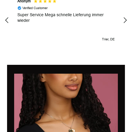
Anonym
Gyul
Verified Customer
V
Super Service Mega schnelle Lieferung immer
Wund
wieder
Trier, DE