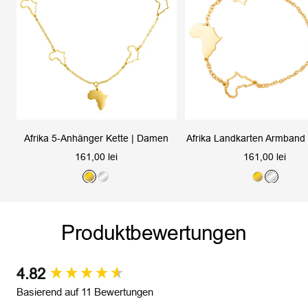
Afrika 5-Anhänger Kette | Damen
Afrika Landkarten Armband 
Angebotspreis
Angebotspreis
161,00 lei
161,00 lei
G
S
G
S
o
i
o
i
l
l
l
l
Produktbewertungen
d
b
d
b
e
e
r
r
4.82
New content loaded
Basierend auf 11 Bewertungen