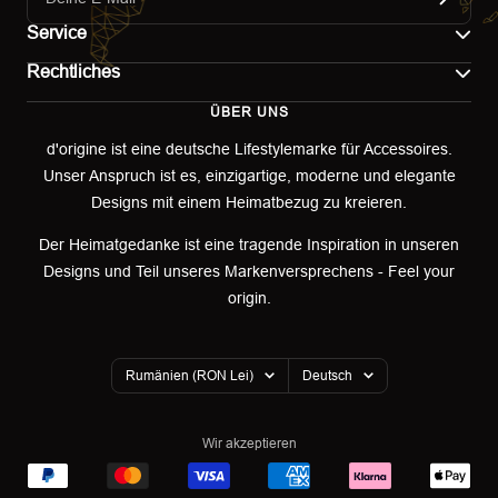
Service
Rechtliches
Kontakt
ÜBER UNS
Impressum
Versand
d'origine ist eine deutsche Lifestylemarke für Accessoires.
Unser Anspruch ist es, einzigartige, moderne und elegante
AGB
Retoure & Umtausch
Designs mit einem Heimatbezug zu kreieren.
Datenschutzerklärung
Retourenportal
Der Heimatgedanke ist eine tragende Inspiration in unseren
Designs und Teil unseres Markenversprechens - Feel your
Widerrufsbelehrung
origin.
Garantieerklärung
Land/Region
Sprache
Cookies
Rumänien (RON Lei)
Deutsch
Wir akzeptieren