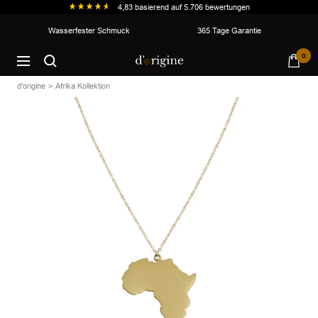
4,83
basierend auf
5.706
bewertungen
Direkt
Wasserfester Schmuck
365 Tage Garantie
zum
d'origine
0
Inhalt
Navigation
d'origine
Afrika Kollektion