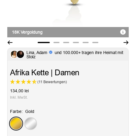
18K Vergoldung
Zur
Zur
Zur
Zur
Zur
Zur
Lina, Adam
und 100.000+ tragen ihre Heimat mit
Slide
Slide
Slide
Slide
Slide
Slide
Stolz
1
2
3
4
5
6
gehen
gehen
gehen
gehen
gehen
gehen
Afrika Kette | Damen
(11 Bewertungen)
Angebotspreis
134,00 lei
Inkl. MwSt.
Farbe:
Gold
Gold
Silber