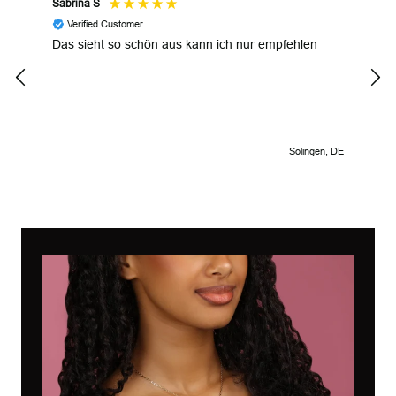
Sabrina S
JP M
Verified Customer
V
Das sieht so schön aus kann ich nur empfehlen
Uniq
inte
Solingen, DE