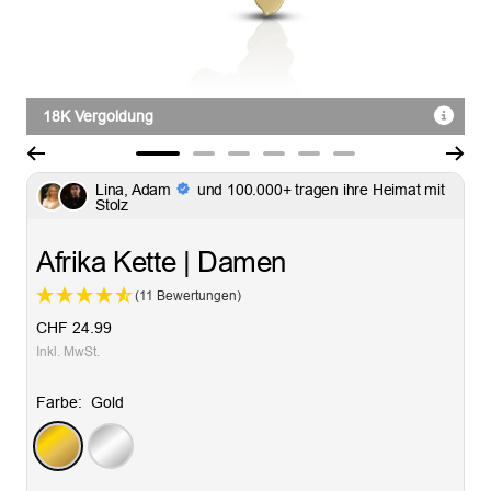
18K Vergoldung
Zur
Zur
Zur
Zur
Zur
Zur
Lina, Adam
und 100.000+ tragen ihre Heimat mit
Slide
Slide
Slide
Slide
Slide
Slide
Stolz
1
2
3
4
5
6
gehen
gehen
gehen
gehen
gehen
gehen
Afrika Kette | Damen
(11 Bewertungen)
Angebotspreis
CHF 24.99
Inkl. MwSt.
Farbe:
Gold
Gold
Silber