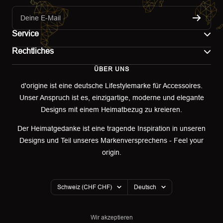
Deine E-Mail
Service
Rechtliches
Kontakt
ÜBER UNS
Impressum
Versand
d'origine ist eine deutsche Lifestylemarke für Accessoires.
Unser Anspruch ist es, einzigartige, moderne und elegante
AGB
Retoure & Umtausch
Designs mit einem Heimatbezug zu kreieren.
Datenschutzerklärung
Retourenportal
Der Heimatgedanke ist eine tragende Inspiration in unseren
Designs und Teil unseres Markenversprechens - Feel your
Widerrufsbelehrung
origin.
Garantieerklärung
Land/Region
Sprache
Cookies
Schweiz (CHF CHF)
Deutsch
Wir akzeptieren