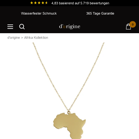
4,83
basierend auf
5.719
bewertungen
Direkt
Wasserfester Schmuck
365 Tage Garantie
zum
d'origine
0
Inhalt
Navigation
d'origine
Afrika Kollektion