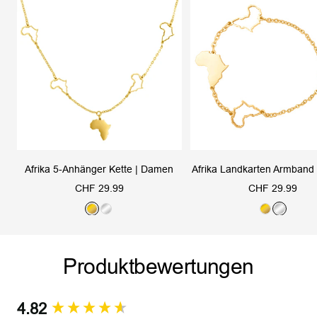
Afrika 5-Anhänger Kette | Damen
Afrika Landkarten Armband 
Angebotspreis
Angebotspreis
CHF 29.99
CHF 29.99
G
S
G
S
o
i
o
i
l
l
l
l
Produktbewertungen
d
b
d
b
e
e
r
r
4.82
New content loaded