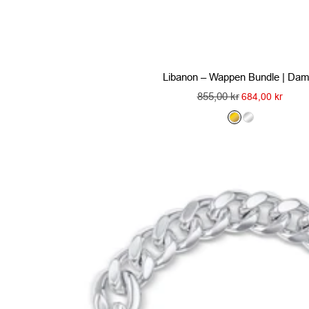
Libanon – Wappen Bundle | Da
Regulärer
855,00 kr
Angebotspreis
684,00 kr
Preis
G
S
o
i
l
l
d
b
e
r