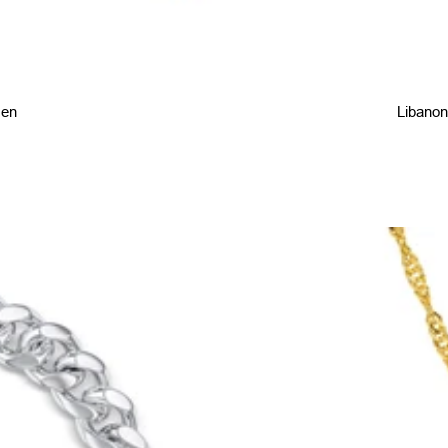
men
Libanon