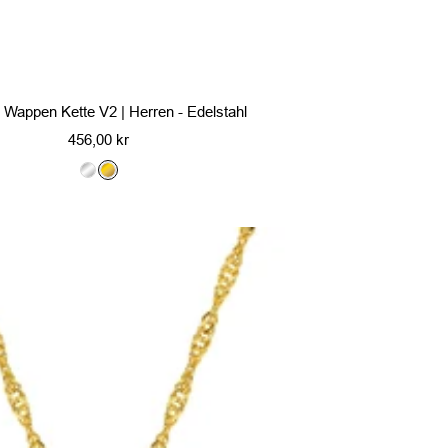
 Wappen Kette V2 | Herren - Edelstahl
Angebotspreis
456,00 kr
S
G
i
o
l
l
b
d
e
r