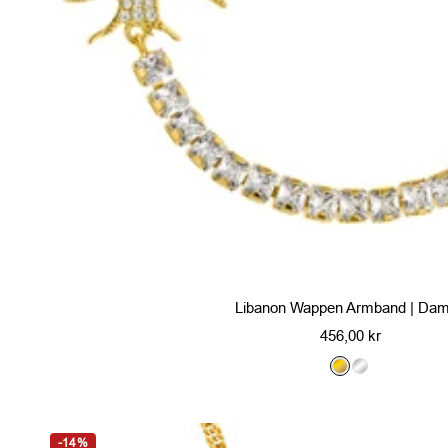
Libanon Wappen Armband | Da
Angebotspreis
456,00 kr
G
S
o
i
l
l
-14%