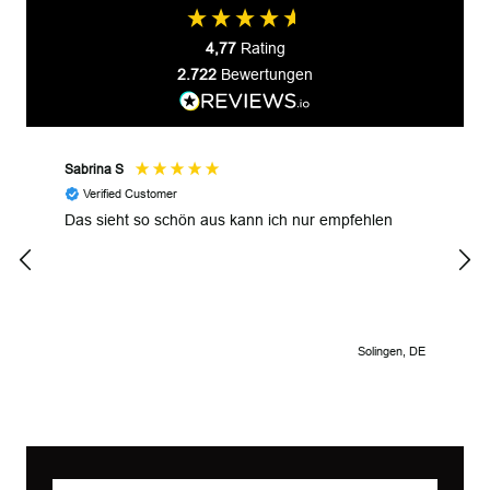
4,77
Rating
2.722
Bewertungen
Sabrina S
JP M
Verified Customer
V
Das sieht so schön aus kann ich nur empfehlen
Uniq
inte
Solingen, DE