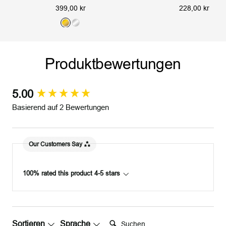
Angebotspreis
Angebotspreis
399,00 kr
228,00 kr
G
S
o
i
l
l
Produktbewertungen
d
b
e
r
5.00
New content loaded
Basierend auf 2 Bewertungen
Our Customers Say
100% rated this product 4-5 stars
Suchen:
Sortieren
Sprache