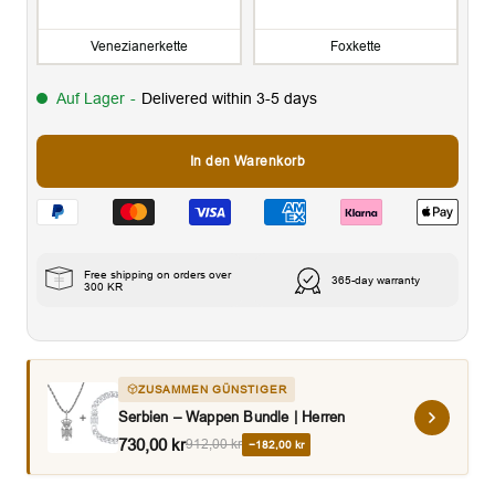
Venezianerkette
Foxkette
Auf Lager
-
Delivered within 3-5 days
In den Warenkorb
Free shipping on orders over
365-day warranty
300 KR
ZUSAMMEN GÜNSTIGER
Serbien – Wappen Bundle | Herren
730,00 kr
912,00 kr
−182,00 kr