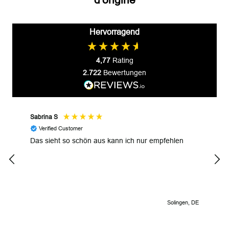
Hervorragend
4,77
Rating
2.722
Bewertungen
Sabrina S
JP M
Verified Customer
V
Das sieht so schön aus kann ich nur empfehlen
Uniq
inte
Solingen, DE