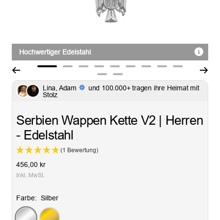
Hochwertiger Edelstahl
Zur
Zur
Zur
Zur
Zur
Zur
Zur
Zur
Zur
Zur
Zur
Slide
Slide
Slide
Slide
Slide
Slide
Slide
Slide
Slide
Lina, Adam
und 100.000+ tragen ihre Heimat mit
Slide
Slide
Stolz
1
2
3
4
5
6
7
8
9
10
11
gehen
gehen
gehen
gehen
gehen
gehen
gehen
gehen
gehen
gehen
gehen
Serbien Wappen Kette V2 | Herren
- Edelstahl
(1 Bewertung)
Angebotspreis
456,00 kr
Inkl. MwSt.
Farbe:
Silber
Silber
Gold