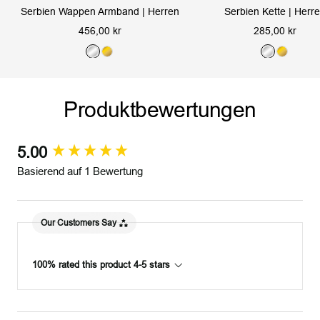
Serbien Wappen Armband | Herren
Serbien Kette | Herr
Angebotspreis
Angebotspreis
456,00 kr
285,00 kr
S
G
S
G
i
o
i
o
l
l
l
l
Produktbewertungen
b
d
b
d
e
e
r
r
5.00
New content loaded
Basierend auf 1 Bewertung
Our Customers Say
100% rated this product 4-5 stars