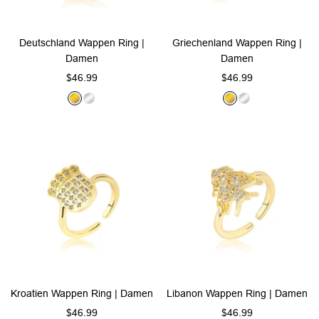
Deutschland Wappen Ring |
Griechenland Wappen Ring |
Damen
Damen
Angebotspreis
Angebotspreis
$46.99
$46.99
G
S
G
S
o
i
o
i
l
l
l
l
d
b
d
b
e
e
r
r
Kroatien Wappen Ring | Damen
Libanon Wappen Ring | Damen
Angebotspreis
Angebotspreis
$46.99
$46.99