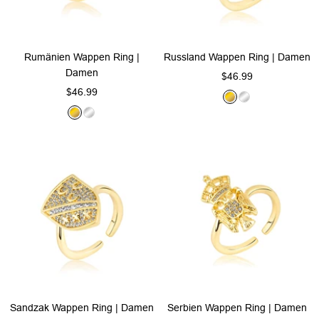
Rumänien Wappen Ring |
Russland Wappen Ring | Damen
Damen
Angebotspreis
$46.99
Angebotspreis
$46.99
G
S
G
S
o
i
o
i
l
l
l
l
d
b
d
b
e
e
r
r
Sandzak Wappen Ring | Damen
Serbien Wappen Ring | Damen