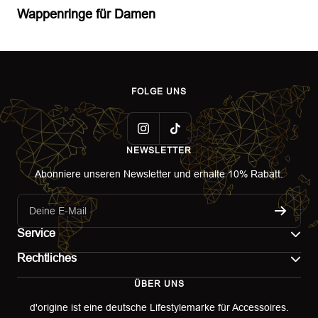
Wappenringe für Damen
e
e
r
r
FOLGE UNS
NEWSLETTER
Abonniere unseren Newsletter und erhalte 10% Rabatt.
Deine E-Mail
Service
Rechtliches
Kontakt
ÜBER UNS
Impressum
Versand
d'origine ist eine deutsche Lifestylemarke für Accessoires.