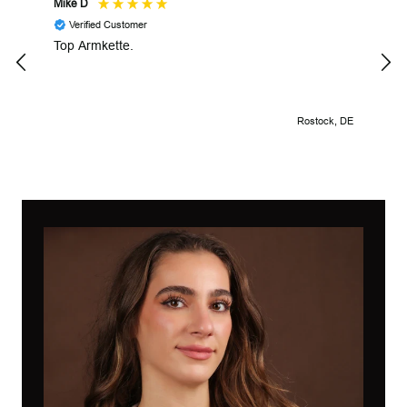
Mike D
Prze
Verified Customer
V
Top Armkette.
Alle
Rostock, DE