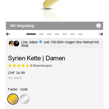
18K Vergoldung
Zur
Zur
Zur
Zur
Zur
Zur
Zur
Lina, Adam
und 100.000+ tragen ihre Heimat mit
Slide
Slide
Slide
Slide
Slide
Slide
Slide
Stolz
1
2
3
4
5
6
7
gehen
gehen
gehen
gehen
gehen
gehen
gehen
Syrien Kette | Damen
(6 Bewertungen)
Angebotspreis
CHF 24.99
Inkl. MwSt.
Farbe:
Gold
Gold
Silber