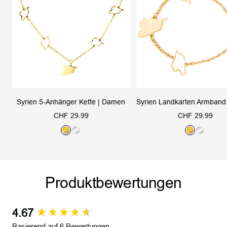
Syrien 5-Anhänger Kette | Damen
Syrien Landkarten Armband 
Angebotspreis
Angebotspreis
CHF 29.99
CHF 29.99
G
S
G
S
o
i
o
i
l
l
l
l
d
b
d
b
Produktbewertungen
e
e
r
r
4.67
New content loaded
Basierend auf 6 Bewertungen