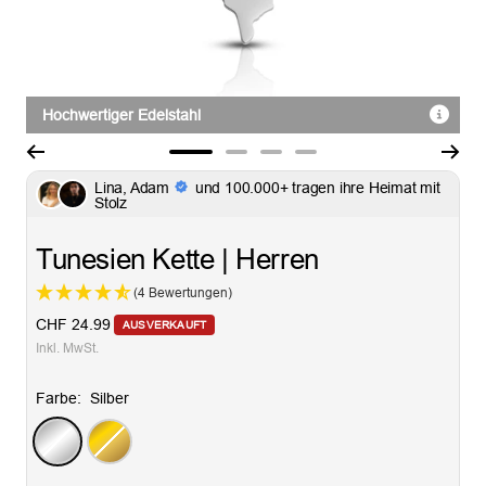
Hochwertiger Edelstahl
Zur
Zur
Zur
Zur
Lina, Adam
und 100.000+ tragen ihre Heimat mit
Slide
Slide
Slide
Slide
Stolz
1
2
3
4
gehen
gehen
gehen
gehen
Tunesien Kette | Herren
(4 Bewertungen)
Angebotspreis
CHF 24.99
AUSVERKAUFT
Inkl. MwSt.
Farbe:
Silber
Silber
Gold