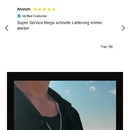
Anonym
Gyul
Verified Customer
V
Super Service Mega schnelle Lieferung immer
Wund
wieder
Trier, DE