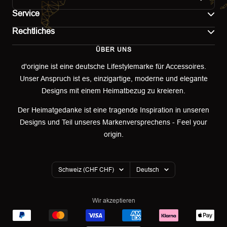
Service
Rechtliches
Kontakt
ÜBER UNS
Impressum
Versand
d'origine ist eine deutsche Lifestylemarke für Accessoires.
Unser Anspruch ist es, einzigartige, moderne und elegante
AGB
Retoure & Umtausch
Designs mit einem Heimatbezug zu kreieren.
Datenschutzerklärung
Retourenportal
Der Heimatgedanke ist eine tragende Inspiration in unseren
Designs und Teil unseres Markenversprechens - Feel your
Widerrufsbelehrung
origin.
Garantieerklärung
Land/Region
Sprache
Cookies
Schweiz (CHF CHF)
Deutsch
Wir akzeptieren