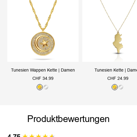
Tunesien Wappen Kette | Damen
Tunesien Kette | Da
Angebotspreis
Angebotspreis
CHF 34.99
CHF 24.99
G
S
G
S
o
i
o
i
l
l
l
l
d
b
d
b
Produktbewertungen
e
e
r
r
New content loaded