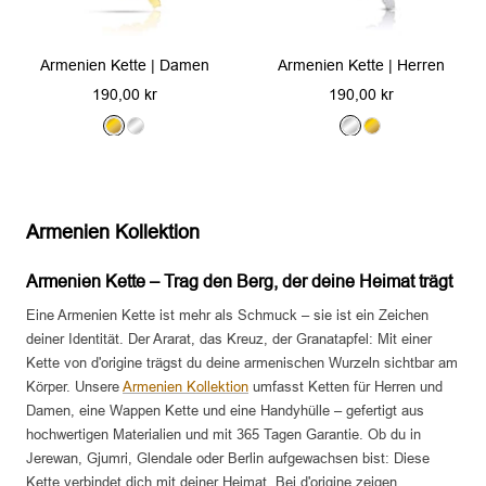
Armenien Kette | Herren
Armenien Kette | Damen
Angebotspreis
Angebotspreis
190,00 kr
190,00 kr
S
G
G
S
i
o
o
i
l
l
l
l
b
d
d
b
Armenien Kollektion
e
e
r
r
Armenien Kette – Trag den Berg, der deine Heimat trägt
Eine Armenien Kette ist mehr als Schmuck – sie ist ein Zeichen
deiner Identität. Der Ararat, das Kreuz, der Granatapfel: Mit einer
Kette von d'origine trägst du deine armenischen Wurzeln sichtbar am
Körper. Unsere
Armenien Kollektion
umfasst Ketten für Herren und
Damen, eine Wappen Kette und eine Handyhülle – gefertigt aus
hochwertigen Materialien und mit 365 Tagen Garantie. Ob du in
Jerewan, Gjumri, Glendale oder Berlin aufgewachsen bist: Diese
Kette verbindet dich mit deiner Heimat. Bei d'origine zeigen