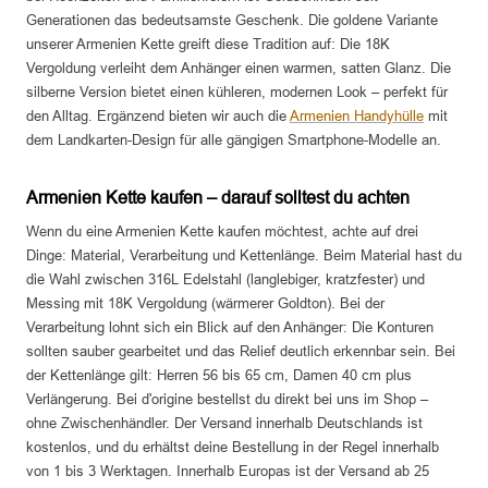
Generationen das bedeutsamste Geschenk. Die goldene Variante
unserer Armenien Kette greift diese Tradition auf: Die 18K
Vergoldung verleiht dem Anhänger einen warmen, satten Glanz. Die
silberne Version bietet einen kühleren, modernen Look – perfekt für
den Alltag. Ergänzend bieten wir auch die
Armenien Handyhülle
mit
dem Landkarten-Design für alle gängigen Smartphone-Modelle an.
Armenien Kette kaufen – darauf solltest du achten
Wenn du eine Armenien Kette kaufen möchtest, achte auf drei
Dinge: Material, Verarbeitung und Kettenlänge. Beim Material hast du
die Wahl zwischen 316L Edelstahl (langlebiger, kratzfester) und
Messing mit 18K Vergoldung (wärmerer Goldton). Bei der
Verarbeitung lohnt sich ein Blick auf den Anhänger: Die Konturen
sollten sauber gearbeitet und das Relief deutlich erkennbar sein. Bei
der Kettenlänge gilt: Herren 56 bis 65 cm, Damen 40 cm plus
Verlängerung. Bei d'origine bestellst du direkt bei uns im Shop –
ohne Zwischenhändler. Der Versand innerhalb Deutschlands ist
kostenlos, und du erhältst deine Bestellung in der Regel innerhalb
von 1 bis 3 Werktagen. Innerhalb Europas ist der Versand ab 25