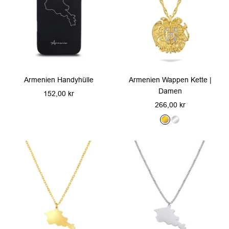
Armenien Handyhülle
Armenien Wappen Kette |
Damen
Angebotspreis
152,00 kr
Angebotspreis
266,00 kr
G
S
o
i
l
l
d
b
e
r