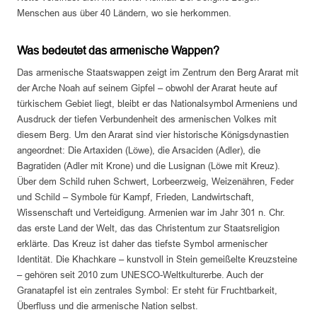
Menschen aus über 40 Ländern, wo sie herkommen.
Was bedeutet das armenische Wappen?
Das armenische Staatswappen zeigt im Zentrum den Berg Ararat mit
der Arche Noah auf seinem Gipfel – obwohl der Ararat heute auf
türkischem Gebiet liegt, bleibt er das Nationalsymbol Armeniens und
Ausdruck der tiefen Verbundenheit des armenischen Volkes mit
diesem Berg. Um den Ararat sind vier historische Königsdynastien
angeordnet: Die Artaxiden (Löwe), die Arsaciden (Adler), die
Bagratiden (Adler mit Krone) und die Lusignan (Löwe mit Kreuz).
Über dem Schild ruhen Schwert, Lorbeerzweig, Weizenähren, Feder
und Schild – Symbole für Kampf, Frieden, Landwirtschaft,
Wissenschaft und Verteidigung. Armenien war im Jahr 301 n. Chr.
das erste Land der Welt, das das Christentum zur Staatsreligion
erklärte. Das Kreuz ist daher das tiefste Symbol armenischer
Identität. Die Khachkare – kunstvoll in Stein gemeißelte Kreuzsteine
– gehören seit 2010 zum UNESCO-Weltkulturerbe. Auch der
Granatapfel ist ein zentrales Symbol: Er steht für Fruchtbarkeit,
Überfluss und die armenische Nation selbst.