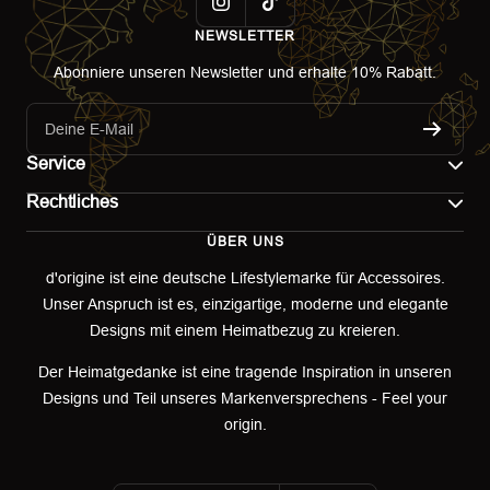
NEWSLETTER
Abonniere unseren Newsletter und erhalte 10% Rabatt.
Deine E-Mail
Service
Rechtliches
Kontakt
ÜBER UNS
Impressum
Versand
d'origine ist eine deutsche Lifestylemarke für Accessoires.
Unser Anspruch ist es, einzigartige, moderne und elegante
AGB
Retoure & Umtausch
Designs mit einem Heimatbezug zu kreieren.
Datenschutzerklärung
Retourenportal
Der Heimatgedanke ist eine tragende Inspiration in unseren
Designs und Teil unseres Markenversprechens - Feel your
Widerrufsbelehrung
origin.
Garantieerklärung