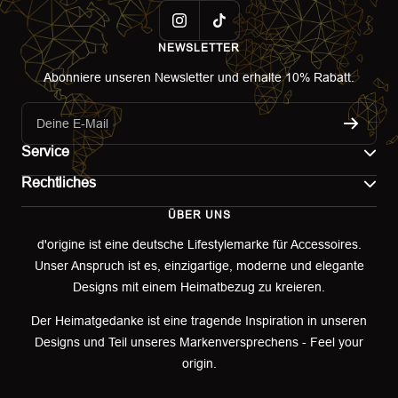
NEWSLETTER
Abonniere unseren Newsletter und erhalte 10% Rabatt.
Deine E-Mail
Service
Rechtliches
Kontakt
ÜBER UNS
Impressum
Versand
d'origine ist eine deutsche Lifestylemarke für Accessoires.
Unser Anspruch ist es, einzigartige, moderne und elegante
AGB
Retoure & Umtausch
Designs mit einem Heimatbezug zu kreieren.
Datenschutzerklärung
Retourenportal
Der Heimatgedanke ist eine tragende Inspiration in unseren
Designs und Teil unseres Markenversprechens - Feel your
Widerrufsbelehrung
origin.
Garantieerklärung