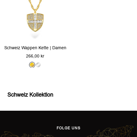
Schweiz Wappen Kette | Damen
Angebotspreis
266,00 kr
G
S
o
i
l
l
d
b
Schweiz Kollektion
e
r
FOLGE UNS