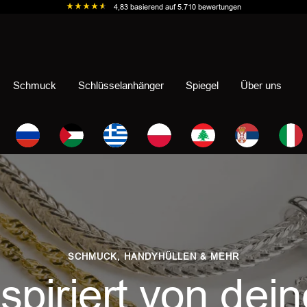
4,83
basierend auf
5.710
bewertungen
Schmuck
Schlüsselanhänger
Spiegel
Über uns
SCHMUCK, HANDYHÜLLEN & MEHR
nspiriert von dein