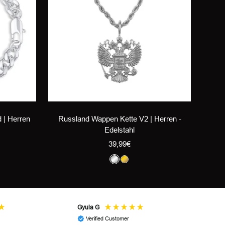
 | Herren
Russland Wappen Kette V2 | Herren -
K
Edelstahl
s
Angebotspreis
39,99€
S
G
i
o
l
l
b
d
Gyula G
An
e
Verified Customer