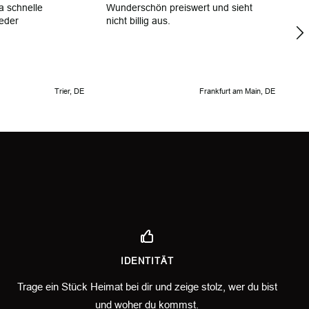
r
Wunderschön preiswert und sieht
Al
 wieder
nicht billig aus.
Trier, DE
Frankfurt am Main, DE
IDENTITÄT
Trage ein Stück Heimat bei dir und zeige stolz, wer du bist
und woher du kommst.