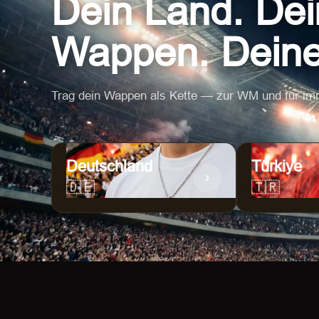
Dein Land. Dei
Wappen. Dein
Trag dein Wappen als Kette — zur WM und für im
Deutschland
Türkiye
🇩🇪
🇹🇷