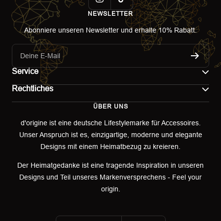
NEWSLETTER
Abonniere unseren Newsletter und erhalte 10% Rabatt.
Deine E-Mail
Service
Rechtliches
Kontakt
ÜBER UNS
Impressum
Versand
d'origine ist eine deutsche Lifestylemarke für Accessoires.
Unser Anspruch ist es, einzigartige, moderne und elegante
AGB
Retoure & Umtausch
Designs mit einem Heimatbezug zu kreieren.
Datenschutzerklärung
Retourenportal
Der Heimatgedanke ist eine tragende Inspiration in unseren
Designs und Teil unseres Markenversprechens - Feel your
Widerrufsbelehrung
origin.
Garantieerklärung