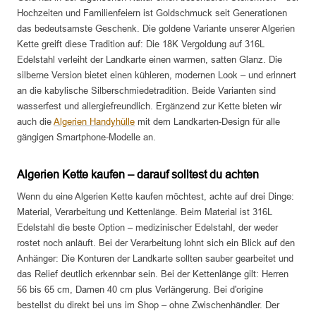
Hochzeiten und Familienfeiern ist Goldschmuck seit Generationen
das bedeutsamste Geschenk. Die goldene Variante unserer Algerien
Kette greift diese Tradition auf: Die 18K Vergoldung auf 316L
Edelstahl verleiht der Landkarte einen warmen, satten Glanz. Die
silberne Version bietet einen kühleren, modernen Look – und erinnert
an die kabylische Silberschmiedetradition. Beide Varianten sind
wasserfest und allergiefreundlich. Ergänzend zur Kette bieten wir
auch die
Algerien Handyhülle
mit dem Landkarten-Design für alle
gängigen Smartphone-Modelle an.
Algerien Kette kaufen – darauf solltest du achten
Wenn du eine Algerien Kette kaufen möchtest, achte auf drei Dinge:
Material, Verarbeitung und Kettenlänge. Beim Material ist 316L
Edelstahl die beste Option – medizinischer Edelstahl, der weder
rostet noch anläuft. Bei der Verarbeitung lohnt sich ein Blick auf den
Anhänger: Die Konturen der Landkarte sollten sauber gearbeitet und
das Relief deutlich erkennbar sein. Bei der Kettenlänge gilt: Herren
56 bis 65 cm, Damen 40 cm plus Verlängerung. Bei d'origine
bestellst du direkt bei uns im Shop – ohne Zwischenhändler. Der