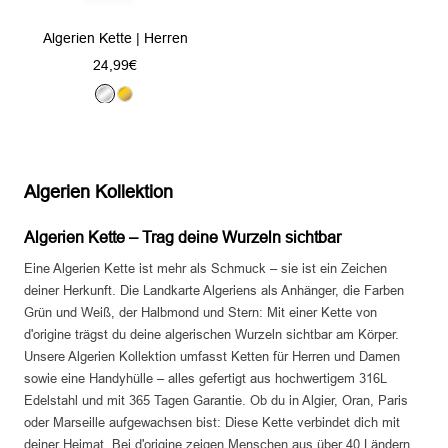
Algerien Kette | Herren
Angebotspreis
24,99€
S
G
i
o
l
l
b
d
Algerien Kollektion
e
r
Algerien Kette – Trag deine Wurzeln sichtbar
Eine Algerien Kette ist mehr als Schmuck – sie ist ein Zeichen
deiner Herkunft. Die Landkarte Algeriens als Anhänger, die Farben
Grün und Weiß, der Halbmond und Stern: Mit einer Kette von
d'origine trägst du deine algerischen Wurzeln sichtbar am Körper.
Unsere Algerien Kollektion umfasst Ketten für Herren und Damen
sowie eine Handyhülle – alles gefertigt aus hochwertigem 316L
Edelstahl und mit 365 Tagen Garantie. Ob du in Algier, Oran, Paris
oder Marseille aufgewachsen bist: Diese Kette verbindet dich mit
deiner Heimat. Bei d'origine zeigen Menschen aus über 40 Ländern,