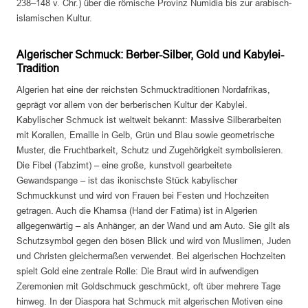
238–148 v. Chr.) über die römische Provinz Numidia bis zur arabisch-
islamischen Kultur.
Algerischer Schmuck: Berber-Silber, Gold und Kabylei-
Tradition
Algerien hat eine der reichsten Schmucktraditionen Nordafrikas,
geprägt vor allem von der berberischen Kultur der Kabylei.
Kabylischer Schmuck ist weltweit bekannt: Massive Silberarbeiten
mit Korallen, Emaille in Gelb, Grün und Blau sowie geometrische
Muster, die Fruchtbarkeit, Schutz und Zugehörigkeit symbolisieren.
Die Fibel (Tabzimt) – eine große, kunstvoll gearbeitete
Gewandspange – ist das ikonischste Stück kabylischer
Schmuckkunst und wird von Frauen bei Festen und Hochzeiten
getragen. Auch die Khamsa (Hand der Fatima) ist in Algerien
allgegenwärtig – als Anhänger, an der Wand und am Auto. Sie gilt als
Schutzsymbol gegen den bösen Blick und wird von Muslimen, Juden
und Christen gleichermaßen verwendet. Bei algerischen Hochzeiten
spielt Gold eine zentrale Rolle: Die Braut wird in aufwendigen
Zeremonien mit Goldschmuck geschmückt, oft über mehrere Tage
hinweg. In der Diaspora hat Schmuck mit algerischen Motiven eine