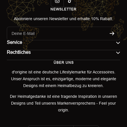
NEWSLETTER
Abonniere unseren Newsletter und erhalte 10% Rabatt.
Deine E-Mail
Service
Rechtliches
Kontakt
ÜBER UNS
Impressum
Versand
d'origine ist eine deutsche Lifestylemarke für Accessoires.
Unser Anspruch ist es, einzigartige, moderne und elegante
AGB
Retoure & Umtausch
Designs mit einem Heimatbezug zu kreieren.
Datenschutzerklärung
Retourenportal
Der Heimatgedanke ist eine tragende Inspiration in unseren
Designs und Teil unseres Markenversprechens - Feel your
Widerrufsbelehrung
origin.
Garantieerklärung