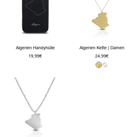
Algerien Handyhülle
Algerien Kette | Damen
Angebotspreis
Angebotspreis
19,99€
24,99€
G
S
o
i
l
l
d
b
e
r