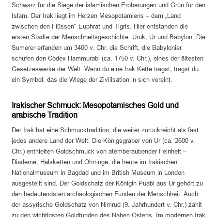
Schwarz für die Siege der islamischen Eroberungen und Grün für den
Islam. Der Irak liegt im Herzen Mesopotamiens – dem „Land
zwischen den Flüssen" Euphrat und Tigris. Hier entstanden die
ersten Städte der Menschheitsgeschichte: Uruk, Ur und Babylon. Die
Sumerer erfanden um 3400 v. Chr. die Schrift, die Babylonier
schufen den Codex Hammurabi (ca. 1750 v. Chr.), eines der ältesten
Gesetzeswerke der Welt. Wenn du eine Irak Kette trägst, trägst du
ein Symbol, das die Wiege der Zivilisation in sich vereint.
Irakischer Schmuck: Mesopotamisches Gold und
arabische Tradition
Der Irak hat eine Schmucktradition, die weiter zurückreicht als fast
jedes andere Land der Welt. Die Königsgräber von Ur (ca. 2600 v.
Chr.) enthielten Goldschmuck von atemberaubender Feinheit –
Diademe, Halsketten und Ohrringe, die heute im Irakischen
Nationalmuseum in Bagdad und im British Museum in London
ausgestellt sind. Der Goldschatz der Königin Puabi aus Ur gehört zu
den bedeutendsten archäologischen Funden der Menschheit. Auch
der assyrische Goldschatz von Nimrud (9. Jahrhundert v. Chr.) zählt
zu den wichtigsten Goldfunden des Nahen Ostens. Im modernen Irak