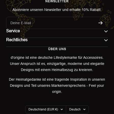
NEWSLETTER
Abonniere unseren Newsletter und erhalte 10% Rabatt.
Deine E-Mail
Service
Rechtliches
Kontakt
ÜBER UNS
Impressum
Versand
d'origine ist eine deutsche Lifestylemarke für Accessoires.
Unser Anspruch ist es, einzigartige, moderne und elegante
AGB
Retoure & Umtausch
Designs mit einem Heimatbezug zu kreieren.
Datenschutzerklärung
Retourenportal
Der Heimatgedanke ist eine tragende Inspiration in unseren
Designs und Teil unseres Markenversprechens - Feel your
Widerrufsbelehrung
origin.
Garantieerklärung
Land/Region
Sprache
Cookies
Deutschland (EUR €)
Deutsch