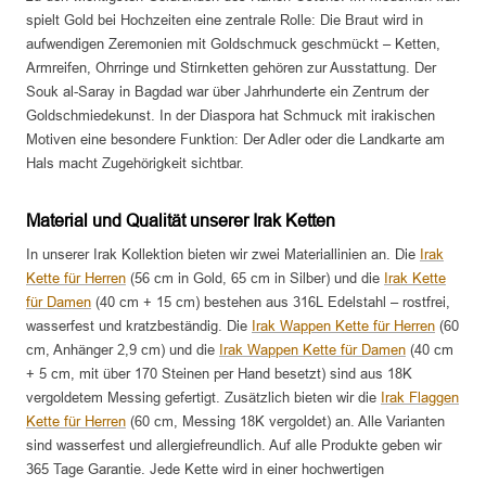
spielt Gold bei Hochzeiten eine zentrale Rolle: Die Braut wird in
aufwendigen Zeremonien mit Goldschmuck geschmückt – Ketten,
Armreifen, Ohrringe und Stirnketten gehören zur Ausstattung. Der
Souk al-Saray in Bagdad war über Jahrhunderte ein Zentrum der
Goldschmiedekunst. In der Diaspora hat Schmuck mit irakischen
Motiven eine besondere Funktion: Der Adler oder die Landkarte am
Hals macht Zugehörigkeit sichtbar.
Material und Qualität unserer Irak Ketten
In unserer Irak Kollektion bieten wir zwei Materiallinien an. Die
Irak
Kette für Herren
(56 cm in Gold, 65 cm in Silber) und die
Irak Kette
für Damen
(40 cm + 15 cm) bestehen aus 316L Edelstahl – rostfrei,
wasserfest und kratzbeständig. Die
Irak Wappen Kette für Herren
(60
cm, Anhänger 2,9 cm) und die
Irak Wappen Kette für Damen
(40 cm
+ 5 cm, mit über 170 Steinen per Hand besetzt) sind aus 18K
vergoldetem Messing gefertigt. Zusätzlich bieten wir die
Irak Flaggen
Kette für Herren
(60 cm, Messing 18K vergoldet) an. Alle Varianten
sind wasserfest und allergiefreundlich. Auf alle Produkte geben wir
365 Tage Garantie. Jede Kette wird in einer hochwertigen