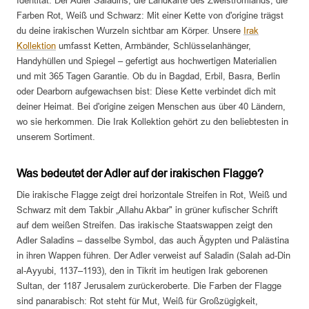
Identität. Der Adler Saladins, die Landkarte des Zweistromlands, die
Farben Rot, Weiß und Schwarz: Mit einer Kette von d'origine trägst
du deine irakischen Wurzeln sichtbar am Körper. Unsere
Irak
Kollektion
umfasst Ketten, Armbänder, Schlüsselanhänger,
Handyhüllen und Spiegel – gefertigt aus hochwertigen Materialien
und mit 365 Tagen Garantie. Ob du in Bagdad, Erbil, Basra, Berlin
oder Dearborn aufgewachsen bist: Diese Kette verbindet dich mit
deiner Heimat. Bei d'origine zeigen Menschen aus über 40 Ländern,
wo sie herkommen. Die Irak Kollektion gehört zu den beliebtesten in
unserem Sortiment.
Was bedeutet der Adler auf der irakischen Flagge?
Die irakische Flagge zeigt drei horizontale Streifen in Rot, Weiß und
Schwarz mit dem Takbir „Allahu Akbar" in grüner kufischer Schrift
auf dem weißen Streifen. Das irakische Staatswappen zeigt den
Adler Saladins – dasselbe Symbol, das auch Ägypten und Palästina
in ihren Wappen führen. Der Adler verweist auf Saladin (Salah ad-Din
al-Ayyubi, 1137–1193), den in Tikrit im heutigen Irak geborenen
Sultan, der 1187 Jerusalem zurückeroberte. Die Farben der Flagge
sind panarabisch: Rot steht für Mut, Weiß für Großzügigkeit,