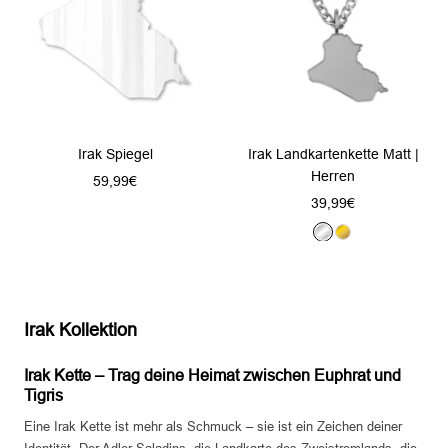
r
r
Irak Spiegel
Irak Landkartenkette Matt |
Herren
Angebotspreis
59,99€
Angebotspreis
39,99€
S
G
i
o
l
l
b
d
Irak Kollektion
e
r
Irak Kette – Trag deine Heimat zwischen Euphrat und
Tigris
Eine Irak Kette ist mehr als Schmuck – sie ist ein Zeichen deiner