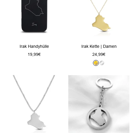
Irak Handyhülle
Irak Kette | Damen
Angebotspreis
Angebotspreis
19,99€
24,99€
G
S
o
i
l
l
d
b
e
r