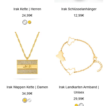
Irak Kette | Herren
Irak Schlüsselanhänger
Angebotspreis
Angebotspreis
24,99€
12,99€
S
G
i
o
l
l
b
d
e
r
Irak Wappen Kette | Damen
Irak Landkarten Armband |
Unisex
Angebotspreis
34,99€
Angebotspreis
29,99€
G
S