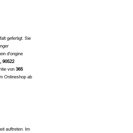
t gefertigt. Sie
enger
in d'origine
, 90522
antie von
365
rem Onlineshop ab
it auftreten. Im