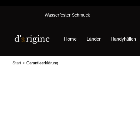
Direkt
Wasserfester Schmuck
zum
Inhalt
d'origine
Home
Länder
Handyhüllen
Start
Garantieerklärung