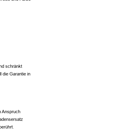
nd schränkt
l die Garantie in
n Anspruch
hadensersatz
berührt.