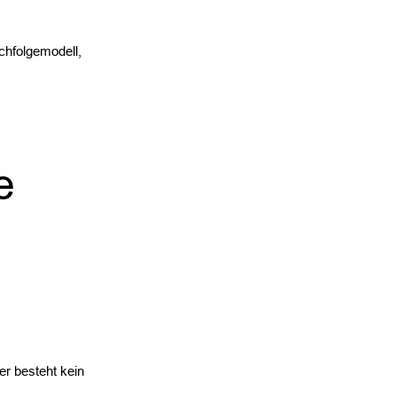
chfolgemodell,
e
er besteht kein