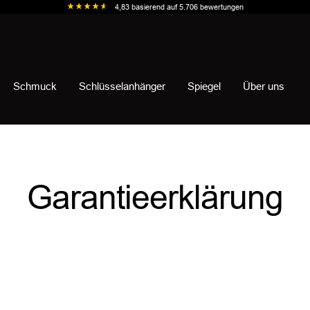
4,83
basierend auf
5.706
bewertungen
Schmuck
Schlüsselanhänger
Spiegel
Über uns
Garantieerklärung