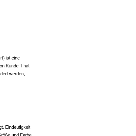
) ist eine
von Kunde 1 hat
dert werden,
t. Eindeutigkeit
 Größe und Farbe