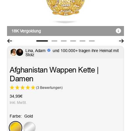
18K Vergoldung
Zur
Zur
Zur
Zur
Zur
Zur
Lina, Adam
und 100.000+ tragen ihre Heimat mit
Slide
Slide
Slide
Slide
Slide
Slide
Stolz
1
2
3
4
5
6
gehen
gehen
gehen
gehen
gehen
gehen
Afghanistan Wappen Kette |
Damen
(3 Bewertungen)
Angebotspreis
34,99€
Inkl. MwSt.
Farbe:
Gold
Gold
Silber