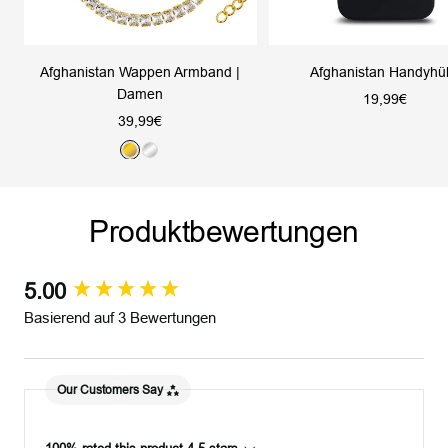
Afghanistan Wappen Armband |
Afghanistan Handyhül
Damen
Angebotsprei
19,99€
Angebotspreis
39,99€
G
S
o
i
l
l
Produktbewertungen
d
b
e
r
5.00
New content loaded
Basierend auf 3 Bewertungen
Our Customers Say