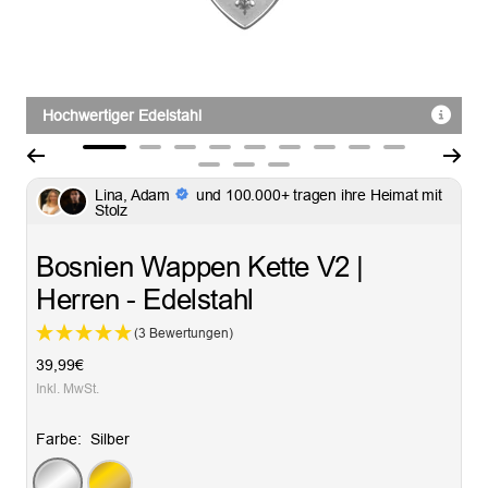
Hochwertiger Edelstahl
Zur
Zur
Zur
Zur
Zur
Zur
Zur
Zur
Zur
Zur
Zur
Zur
Slide
Slide
Slide
Slide
Slide
Slide
Slide
Slide
Slide
Lina, Adam
und 100.000+ tragen ihre Heimat mit
Slide
Slide
Slide
Stolz
1
2
3
4
5
6
7
8
9
10
11
12
gehen
gehen
gehen
gehen
gehen
gehen
gehen
gehen
gehen
gehen
gehen
gehen
Bosnien Wappen Kette V2 |
Herren - Edelstahl
(3 Bewertungen)
Angebotspreis
39,99€
Inkl. MwSt.
Farbe:
Silber
Silber
Gold