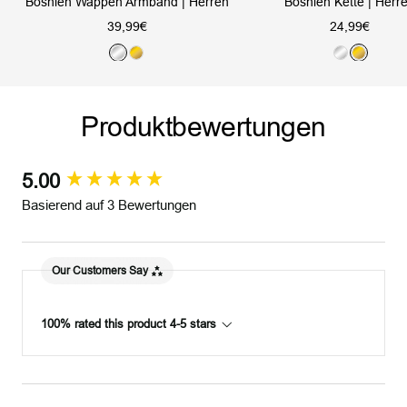
Bosnien Wappen Armband | Herren
Bosnien Kette | Herr
Angebotspreis
Angebotsprei
39,99€
24,99€
S
G
S
G
i
o
i
o
l
l
l
l
Produktbewertungen
b
d
b
d
e
e
r
r
5.00
New content loaded
Basierend auf 3 Bewertungen
Our Customers Say
100% rated this product 4-5 stars