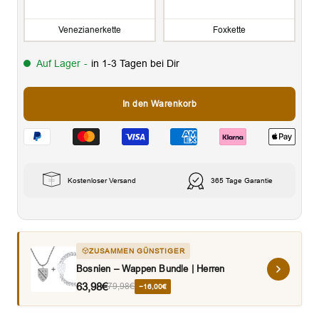
Venezianerkette
Foxkette
Auf Lager
-
in 1-3 Tagen bei Dir
In den Warenkorb
Kostenloser Versand
365 Tage Garantie
ZUSAMMEN GÜNSTIGER
Bosnien – Wappen Bundle | Herren
63,98€
79,98€
−16,00€