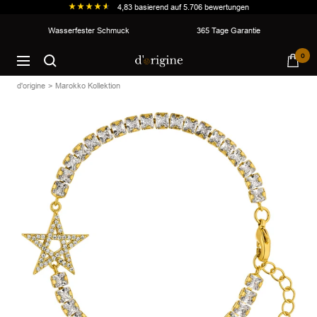
4,83
basierend auf
5.706
bewertungen
Direkt
Wasserfester Schmuck
365 Tage Garantie
zum
d'origine
0
Inhalt
Navigation
d'origine
Marokko Kollektion