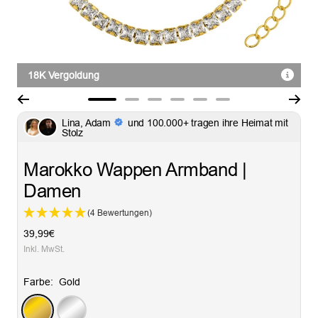
18K Vergoldung
Zur
Zur
Zur
Zur
Zur
Zur
Lina, Adam
und 100.000+ tragen ihre Heimat mit
Slide
Slide
Slide
Slide
Slide
Slide
Stolz
1
2
3
4
5
6
gehen
gehen
gehen
gehen
gehen
gehen
Marokko Wappen Armband |
Damen
(4 Bewertungen)
Angebotspreis
39,99€
Inkl. MwSt.
Farbe:
Gold
Gold
Silber