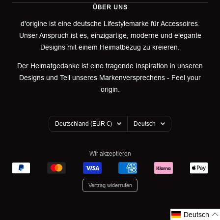
ÜBER UNS
Impressum
Versand
d'origine ist eine deutsche Lifestylemarke für Accessoires.
Unser Anspruch ist es, einzigartige, moderne und elegante
AGB
Retoure & Umtausch
Designs mit einem Heimatbezug zu kreieren.
Datenschutzerklärung
Retourenportal
Der Heimatgedanke ist eine tragende Inspiration in unseren
Designs und Teil unseres Markenversprechens - Feel your
Widerrufsbelehrung
origin.
Garantieerklärung
Land/Region
Sprache
Cookies
Deutschland (EUR €)
Deutsch
Wir akzeptieren
Vertrag widerrufen
Deutsch