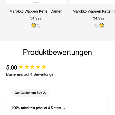
Marokko Wappen Kette | Damen
Marokko Wappen Kette | 
Angebotspreis
Angebotsprei
34,99€
34,99€
G
S
S
G
o
i
i
o
l
l
l
l
d
b
b
d
Produktbewertungen
e
e
r
r
5.00
New content loaded
Basierend auf 4 Bewertungen
Our Customers Say
100% rated this product 4-5 stars