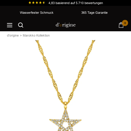
4,83
basierend auf
5.710
bewertungen
Direkt
Wasserfester Schmuck
365 Tage Garantie
zum
d'origine
0
Inhalt
Navigation
d'origine
Marokko Kollektion