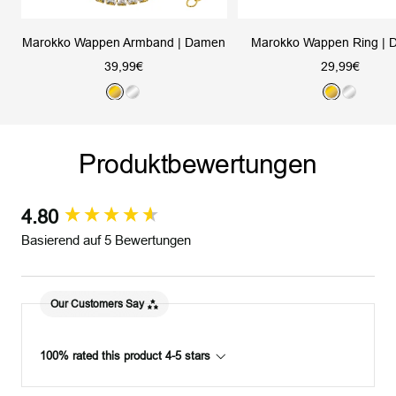
Marokko Wappen Armband | Damen
Marokko Wappen Ring |
Angebotspreis
Angebotsprei
39,99€
29,99€
G
S
G
S
o
i
o
i
l
l
l
l
Produktbewertungen
d
b
d
b
e
e
r
r
4.80
New content loaded
Basierend auf 5 Bewertungen
Our Customers Say
100% rated this product 4-5 stars