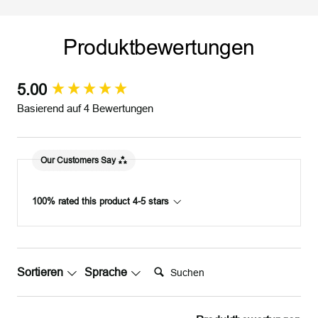
l
l
l
l
d
b
d
b
Produktbewertungen
e
e
r
r
5.00
New content loaded
Basierend auf 4 Bewertungen
Our Customers Say
100% rated this product 4-5 stars
Suchen:
Sortieren
Sprache