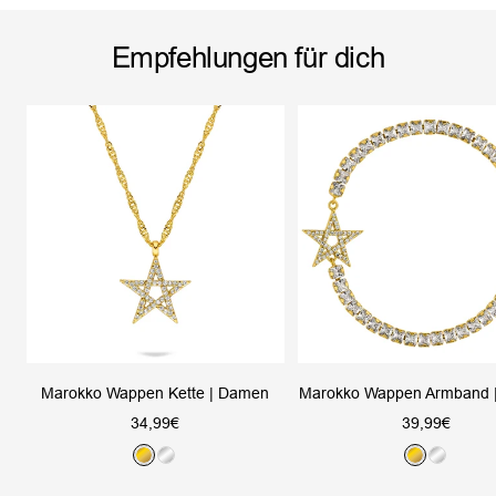
Empfehlungen für dich
Marokko Wappen Kette | Damen
Marokko Wappen Armband 
Angebotspreis
Angebotsprei
34,99€
39,99€
G
S
G
S
o
i
o
i