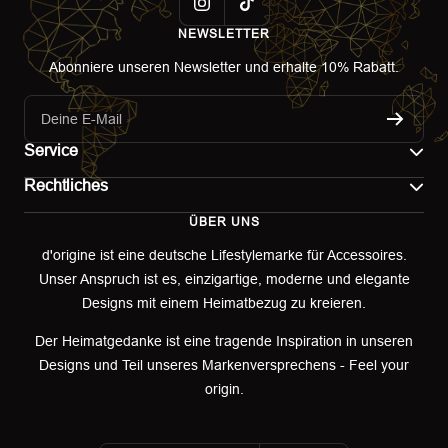
NEWSLETTER
Abonniere unseren Newsletter und erhalte 10% Rabatt.
Deine E-Mail
Service
Rechtliches
Kontakt
ÜBER UNS
Impressum
Versand
d'origine ist eine deutsche Lifestylemarke für Accessoires.
Unser Anspruch ist es, einzigartige, moderne und elegante
AGB
Retoure & Umtausch
Designs mit einem Heimatbezug zu kreieren.
Datenschutzerklärung
Retourenportal
Der Heimatgedanke ist eine tragende Inspiration in unseren
Designs und Teil unseres Markenversprechens - Feel your
Widerrufsbelehrung
origin.
Garantieerklärung