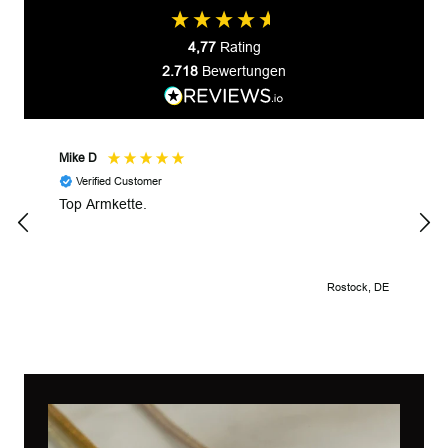
4,77
Rating
2.718
Bewertungen
Mike D
Prze
Verified Customer
V
Top Armkette.
Alle
Rostock, DE