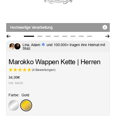
Hochwertige Verarbeitung
Zur
Zur
Zur
Zur
Zur
Zur
Zur
Zur
Lina, Adam
und 100.000+ tragen ihre Heimat mit
Slide
Slide
Slide
Slide
Slide
Slide
Slide
Slide
Stolz
1
2
3
4
5
6
7
8
gehen
gehen
gehen
gehen
gehen
gehen
gehen
gehen
Marokko Wappen Kette | Herren
(4 Bewertungen)
Angebotspreis
34,99€
Inkl. MwSt.
Farbe:
Gold
Silber
Gold