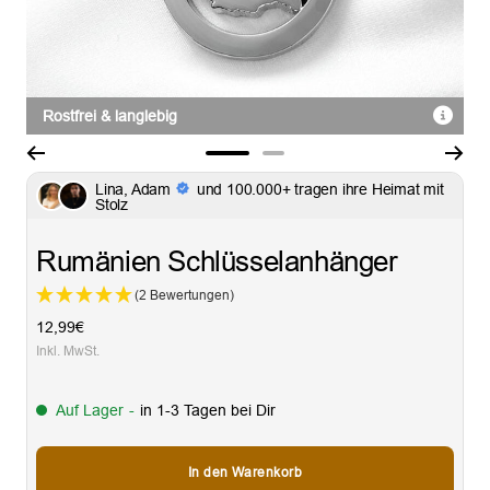
Rostfrei & langlebig
Zur
Zur
Lina, Adam
und 100.000+ tragen ihre Heimat mit
Slide
Slide
Stolz
1
2
gehen
gehen
Rumänien Schlüsselanhänger
(2 Bewertungen)
Angebotspreis
12,99€
Inkl. MwSt.
Auf Lager
-
in 1-3 Tagen bei Dir
In den Warenkorb