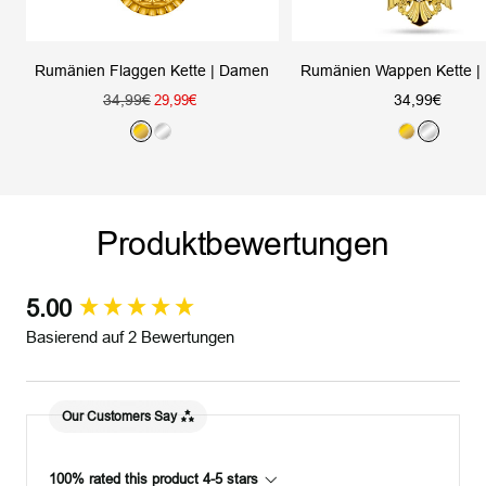
Rumänien Flaggen Kette | Damen
Rumänien Wappen Kette 
Regulärer
Angebotsprei
34,99€
Angebotspreis
34,99€
29,99€
Preis
G
S
G
S
o
i
o
i
l
l
l
l
d
b
d
b
Produktbewertungen
e
e
r
r
5.00
New content loaded
Basierend auf 2 Bewertungen
Our Customers Say
100% rated this product 4-5 stars