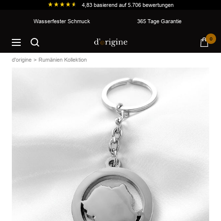
4,83
basierend auf
5.706
bewertungen
Direkt
Wasserfester Schmuck
365 Tage Garantie
zum
d'origine
0
Inhalt
Navigation
d'origine
Rumänien Kollektion