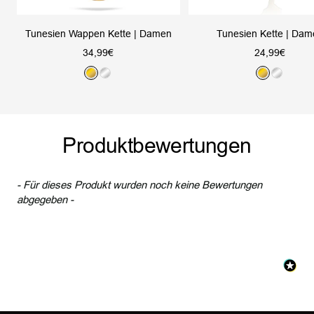
Tunesien Wappen Kette | Damen
Tunesien Kette | Da
Angebotspreis
Angebotsprei
34,99€
24,99€
G
S
G
S
o
i
o
i
l
l
l
l
d
b
d
b
Produktbewertungen
e
e
r
r
- Für dieses Produkt wurden noch keine Bewertungen
New content loaded
abgegeben -