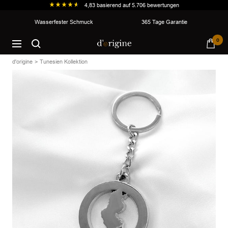
4,83
basierend auf
5.706
bewertungen
Direkt
Wasserfester Schmuck
365 Tage Garantie
zum
d'origine
0
Inhalt
Navigation
d'origine
Tunesien Kollektion