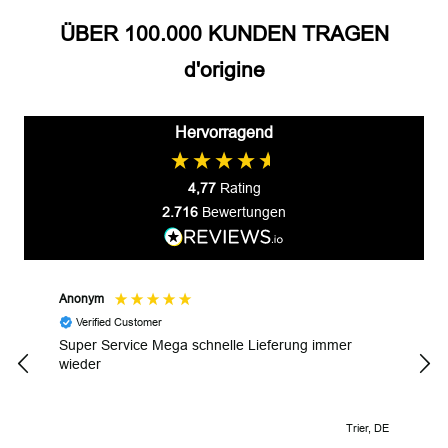
ÜBER 100.000 KUNDEN TRAGEN
d'origine
Hervorragend
4,77
Rating
2.716
Bewertungen
Anonym
Gyul
Verified Customer
V
Super Service Mega schnelle Lieferung immer
Wund
wieder
Trier, DE