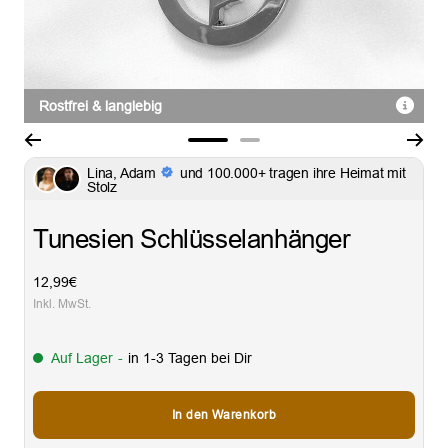
Rostfrei & langlebig
Zur
Zur
Lina, Adam
und 100.000+ tragen ihre Heimat mit
Slide
Slide
Stolz
1
2
gehen
gehen
Tunesien Schlüsselanhänger
Angebotspreis
12,99€
Inkl. MwSt.
Auf Lager
-
in 1-3 Tagen bei Dir
In den Warenkorb