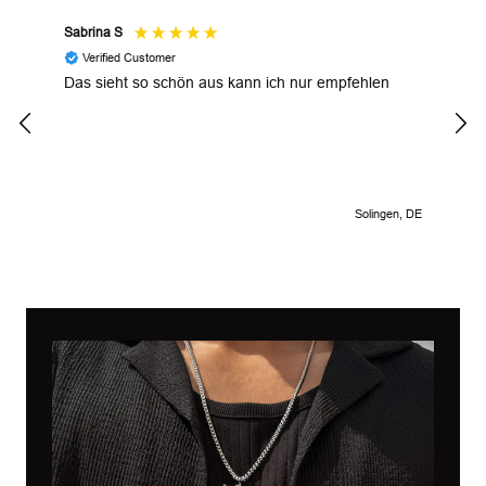
Sabrina S
JP M
Verified Customer
V
Das sieht so schön aus kann ich nur empfehlen
Uniq
inte
Solingen, DE