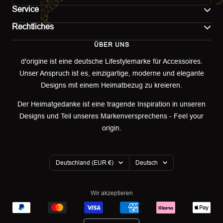
Service
Rechtliches
Kontakt
ÜBER UNS
Impressum
Versand
d'origine ist eine deutsche Lifestylemarke für Accessoires.
Unser Anspruch ist es, einzigartige, moderne und elegante
AGB
Retoure & Umtausch
Designs mit einem Heimatbezug zu kreieren.
Datenschutzerklärung
Retourenportal
Der Heimatgedanke ist eine tragende Inspiration in unseren
Designs und Teil unseres Markenversprechens - Feel your
Widerrufsbelehrung
origin.
Garantieerklärung
Land/Region
Sprache
Cookies
Deutschland (EUR €)
Deutsch
Wir akzeptieren