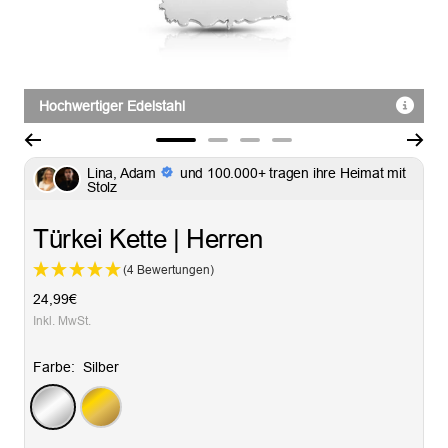
Hochwertiger Edelstahl
Zur
Zur
Zur
Zur
Lina, Adam
und 100.000+ tragen ihre Heimat mit
Slide
Slide
Slide
Slide
Stolz
1
2
3
4
gehen
gehen
gehen
gehen
Türkei Kette | Herren
(4 Bewertungen)
Angebotspreis
24,99€
Inkl. MwSt.
Farbe:
Silber
Silber
Gold