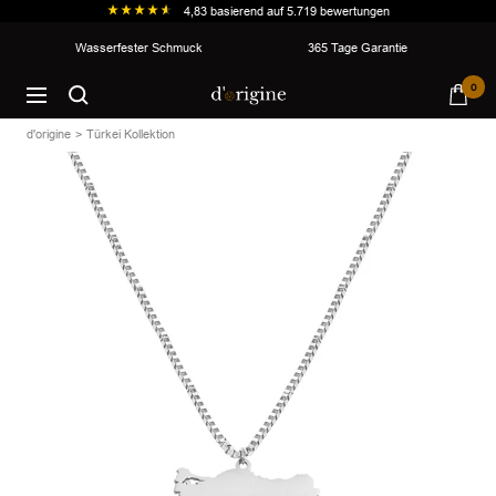
4,83
basierend auf
5.719
bewertungen
Direkt
Wasserfester Schmuck
365 Tage Garantie
zum
d'origine
0
Inhalt
Navigation
d'origine
Türkei Kollektion