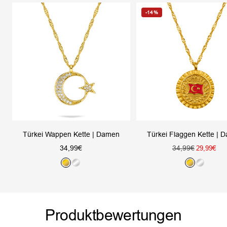
-14%
Türkei Wappen Kette | Damen
Türkei Flaggen Kette | 
Angebotspreis
Regulärer
34,99€
34,99€
Angebotsp
29,99€
Preis
G
S
G
S
o
i
o
i
l
l
l
l
d
b
d
b
Produktbewertungen
e
e
r
r