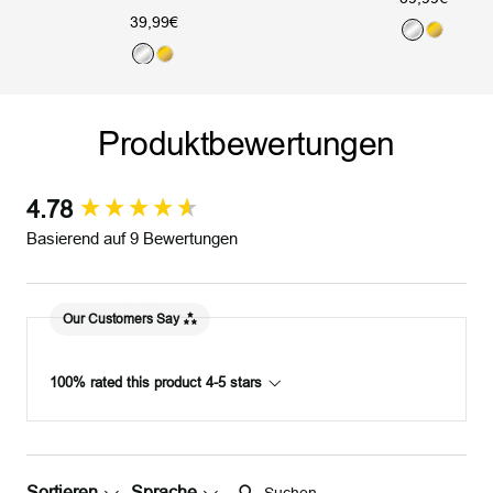
Angebotspreis
39,99€
S
G
S
G
i
o
i
o
l
l
l
l
b
d
Produktbewertungen
b
d
e
e
r
r
4.78
New content loaded
Basierend auf 9 Bewertungen
Our Customers Say
100% rated this product 4-5 stars
Suchen:
Sortieren
Sprache