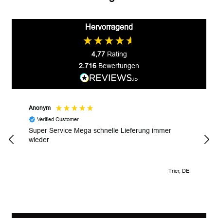
Hervorragend
4,77
Rating
2.716
Bewertungen
Anonym
Gyul
Verified Customer
V
Super Service Mega schnelle Lieferung immer
Wund
wieder
Trier, DE