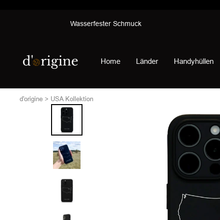
Direkt
Wasserfester Schmuck
zum
Inhalt
d'origine
Home
Länder
Handyhüllen
d'origine
USA Kollektion