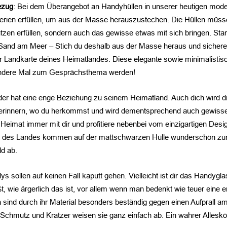
ezug
: Bei dem Überangebot an Handyhüllen in unserer heutigen mod
erien erfüllen, um aus der Masse herauszustechen. Die Hüllen müsse
tzen erfüllen, sondern auch das gewisse etwas mit sich bringen. St
 Sand am Meer – Stich du deshalb aus der Masse heraus und sichere 
 Landkarte deines Heimatlandes. Diese elegante sowie minimalistis
andere Mal zum Gesprächsthema werden!
der hat eine enge Beziehung zu seinem Heimatland. Auch dich wird 
erinnern, wo du herkommst und wird dementsprechend auch gewisse
 Heimat immer mit dir und profitiere nebenbei vom einzigartigen Desi
 des Landes kommen auf der mattschwarzen Hülle wunderschön zur
d ab.
ys sollen auf keinen Fall kaputt gehen. Vielleicht ist dir das Handygl
, wie ärgerlich das ist, vor allem wenn man bedenkt wie teuer eine
 sind durch ihr Material besonders beständig gegen einen Aufprall a
 Schmutz und Kratzer weisen sie ganz einfach ab. Ein wahrer Allesk