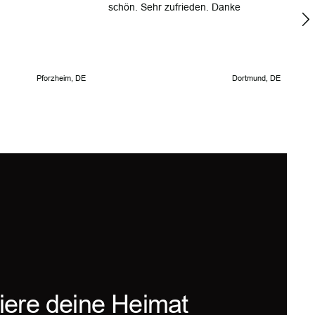
schön. Sehr zufrieden. Danke
Be
de
si
zu
be
Pforzheim, DE
Dortmund, DE
iere deine Heimat