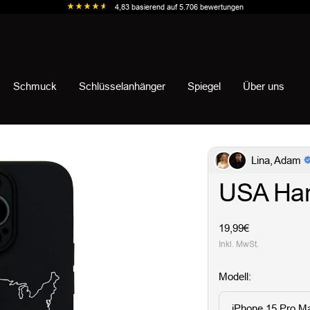
4,83
basierend auf
5.706
bewertungen
Schmuck
Schlüsselanhänger
Spiegel
Über uns
Lina, Adam
USA Han
Angebotspreis
19,99€
Inkl. MwSt.
Modell:
iPhone 15 Pro M