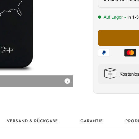
Auf Lager
-
in 1-
Kostenlo
High-Definition-UV-Druck
VERSAND & RÜCKGABE
GARANTIE
PROD