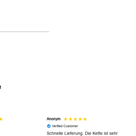
e
Anonym
Am
Verified Customer
Schnelle Lieferung. Die Kette ist sehr
De