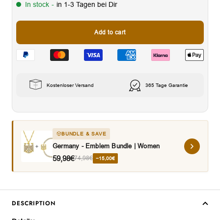
In stock
-
in 1-3 Tagen bei Dir
Add to cart
Kostenloser Versand
365 Tage Garantie
BUNDLE & SAVE
Germany - Emblem Bundle | Women
59,98€
74,98€
−15,00€
DESCRIPTION