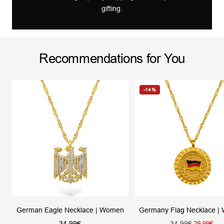
gifting.
Recommendations for You
-14%
German Eagle Necklace | Women
Germany Flag Necklace 
Sale
Regular
34,99€
34,99€
Sale
29,99€