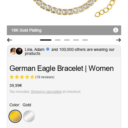
18K Gold Plating
Go
Go
Go
Go
Go
Lina, Adam
and 100,000 others are wearing our
to
to
to
to
to
products
slide
slide
slide
slide
slide
1
2
3
4
5
German Eagle Bracelet | Women
(19 reviews)
Sale
39,99€
price
Tax included.
Shipping calculated
at checkout
Color:
Gold
Gold
Silver