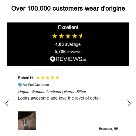
Over 100,000 customers wear d'origine
Excellent
4.83
average
5,706
reviews
Robert H
Robe
Verified Customer
V
Ungarn Wappen Armband | Herren Silber
Fast
Looks awesome and love the level of detail
Brussels, BE