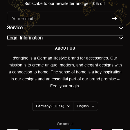
Subscribe to our newsletter and get 10% off.
Your e-mail
Service
Legal Information
Contact
ABOUT US
Imprint
Shipping
d'origine is a German lifestyle brand for accessories. Our
mission is to create unique, modern, and elegant designs with
Terms of use
Return & Exchange
a connection to home. The sense of home is a key inspiration
Privacy policy
in our designs and an essential part of our brand promise –
Returns portal
Feel your origin.
Refund policy
Warranty Declaration
Country/region
Language
Germany (EUR €)
English
Cookies
We accept